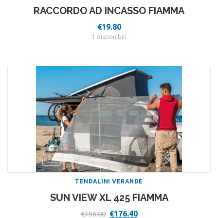
RACCORDO AD INCASSO FIAMMA
€
19.80
1 disponibili
TENDALINI VERANDE
SUN VIEW XL 425 FIAMMA
Il
Il
€
176.40
€
196.00