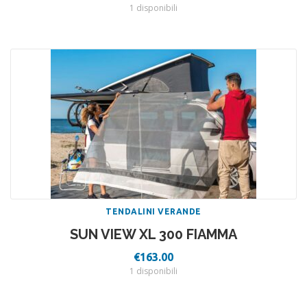
prezzo
prezzo
1 disponibili
originale
attuale
era:
è:
€196.00.
€176.40.
TENDALINI VERANDE
SUN VIEW XL 300 FIAMMA
€
163.00
1 disponibili