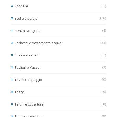
Scodelle
(11)
Sedie e sdraio
(146)
Senza categoria
(4)
Serbatoi e trattamento acque
(33)
Stuoie e zerbini
(67)
Taglieri e Vassoi
(3)
Tavoli campeggio
(40)
Tazze
(40)
Teloni e coperture
(60)
Tendalini verande
(48)