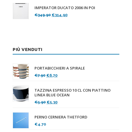
originale
attuale
IMPERATOR DUCATO 2006 IN POI
era:
è:
Il
Il
€
349.90
€
314.90
€119.90.
€107.90.
prezzo
prezzo
originale
attuale
era:
è:
€349.90.
€314.90.
PIÙ VENDUTI
PORTABICCHIERI A SPIRALE
Il
Il
€
7.90
€
6.70
prezzo
prezzo
originale
attuale
TAZZINA ESPRESSO 10 CL CON PIATTINO
era:
è:
LINEA BLUE OCEAN
€7.90.
€6.70.
Il
Il
€
5.90
€
5.30
prezzo
prezzo
originale
attuale
PERNO CERNIERA THETFORD
era:
è:
€
4.70
€5.90.
€5.30.