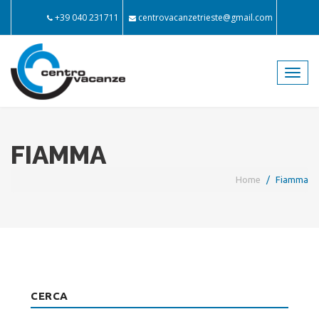
+39 040 231711
centrovacanzetrieste@gmail.com
Toggl
navig
FIAMMA
Home
Fiamma
CERCA