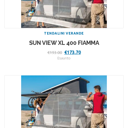
TENDALINI VERANDE
SUN VIEW XL 400 FIAMMA
Il
Il
€
173.70
€
193.00
prezzo
prezzo
Esaurito
originale
attuale
era:
è:
€193.00.
€173.70.