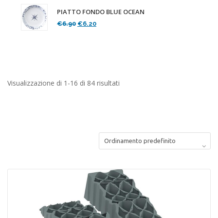
PIATTO FONDO BLUE OCEAN
Il
Il
€
6.90
€
6.20
prezzo
prezzo
originale
attuale
era:
è:
€6.90.
€6.20.
Visualizzazione di 1-16 di 84 risultati