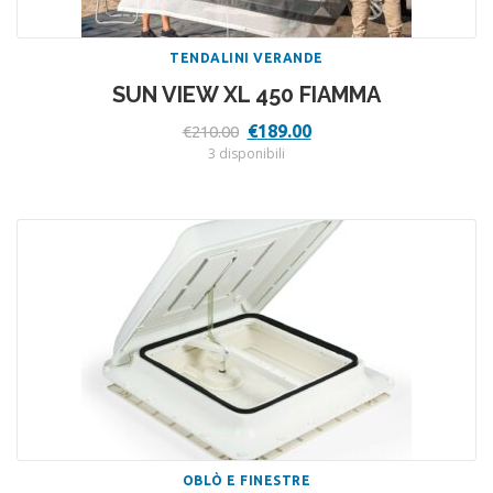
TENDALINI VERANDE
SUN VIEW XL 450 FIAMMA
Il
Il
€
189.00
€
210.00
prezzo
prezzo
3 disponibili
originale
attuale
era:
è:
€210.00.
€189.00.
OBLÒ E FINESTRE