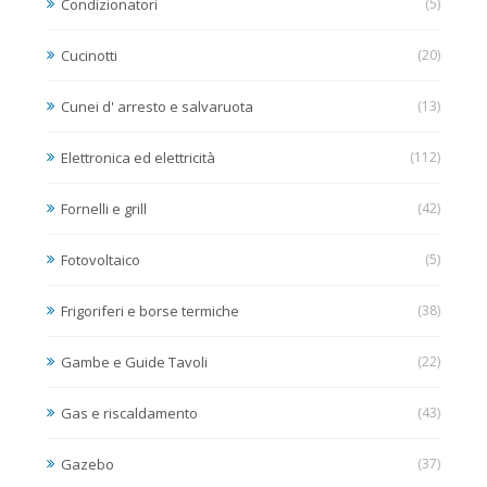
Condizionatori
(5)
Cucinotti
(20)
Cunei d' arresto e salvaruota
(13)
Elettronica ed elettricità
(112)
Fornelli e grill
(42)
Fotovoltaico
(5)
Frigoriferi e borse termiche
(38)
Gambe e Guide Tavoli
(22)
Gas e riscaldamento
(43)
Gazebo
(37)