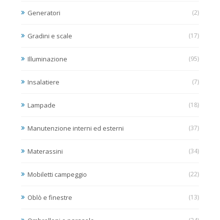
Generatori
(2)
Gradini e scale
(17)
Illuminazione
(95)
Insalatiere
(7)
Lampade
(18)
Manutenzione interni ed esterni
(37)
Materassini
(34)
Mobiletti campeggio
(22)
Oblò e finestre
(13)