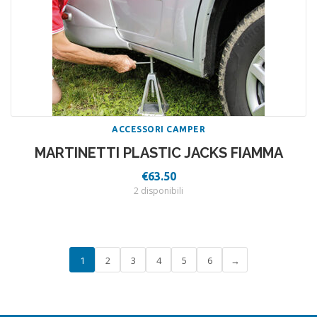
ACCESSORI CAMPER
MARTINETTI PLASTIC JACKS FIAMMA
€
63.50
2 disponibili
1
2
3
4
5
6
→