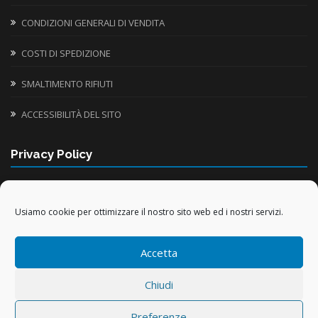
CONDIZIONI GENERALI DI VENDITA
COSTI DI SPEDIZIONE
SMALTIMENTO RIFIUTI
ACCESSIBILITÀ DEL SITO
Privacy Policy
INFORMATIVA UTILIZZO COOKIE
Usiamo cookie per ottimizzare il nostro sito web ed i nostri servizi.
TRATTAMENTO DATI PERSONALI
Accetta
TRATTAMENTO DATI ACQUISTI ONLINE
Chiudi
Preferenze