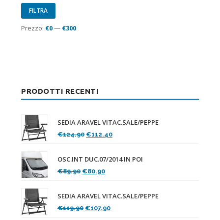
Prezzo
Prezzo
FILTRA
Min
Max
Prezzo:
€0
—
€300
PRODOTTI RECENTI
SEDIA ARAVEL VITAC.SALE/PEPPE
Il
Il
€
124.90
€
112.40
prezzo
prezzo
originale
attuale
OSC.INT DUC.07/2014 IN POI
era:
è:
Il
Il
€
89.90
€
80.90
€124.90.
€112.40.
prezzo
prezzo
originale
attuale
SEDIA ARAVEL VITAC.SALE/PEPPE
era:
è:
Il
Il
€
119.90
€
107.90
€89.90.
€80.90.
prezzo
prezzo