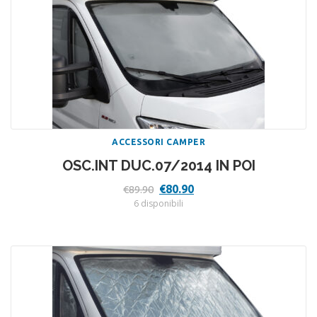
ACCESSORI CAMPER
OSC.INT DUC.07/2014 IN POI
Il
Il
€
80.90
€
89.90
prezzo
prezzo
6 disponibili
originale
attuale
era:
è:
€89.90.
€80.90.