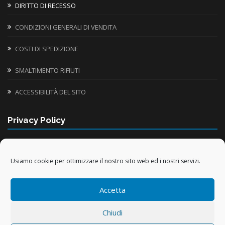
DIRITTO DI RECESSO
CONDIZIONI GENERALI DI VENDITA
COSTI DI SPEDIZIONE
SMALTIMENTO RIFIUTI
ACCESSIBILITÀ DEL SITO
Privacy Policy
INFORMATIVA UTILIZZO COOKIE
Usiamo cookie per ottimizzare il nostro sito web ed i nostri servizi.
TRATTAMENTO DATI PERSONALI
Accetta
TRATTAMENTO DATI ACQUISTI ONLINE
Chiudi