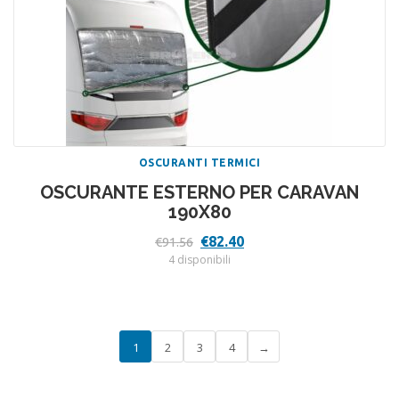
OSCURANTI TERMICI
OSCURANTE ESTERNO PER CARAVAN
190X80
Il
Il
€
82.40
€
91.56
prezzo
prezzo
4 disponibili
originale
attuale
era:
è:
€91.56.
€82.40.
1
2
3
4
→