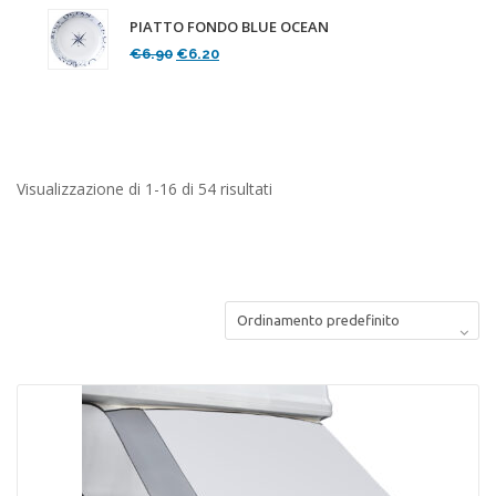
PIATTO FONDO BLUE OCEAN
Il
Il
€
6.90
€
6.20
prezzo
prezzo
originale
attuale
era:
è:
€6.90.
€6.20.
Visualizzazione di 1-16 di 54 risultati