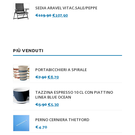
originale
attuale
SEDIA ARAVEL VITAC.SALE/PEPPE
era:
è:
Il
Il
€
119.90
€
107.90
€89.90.
€80.90.
prezzo
prezzo
originale
attuale
era:
è:
€119.90.
€107.90.
PIÙ VENDUTI
PORTABICCHIERI A SPIRALE
Il
Il
€
7.90
€
6.70
prezzo
prezzo
originale
attuale
TAZZINA ESPRESSO 10 CL CON PIATTINO
era:
è:
LINEA BLUE OCEAN
€7.90.
€6.70.
Il
Il
€
5.90
€
5.30
prezzo
prezzo
originale
attuale
PERNO CERNIERA THETFORD
era:
è:
€
4.70
€5.90.
€5.30.