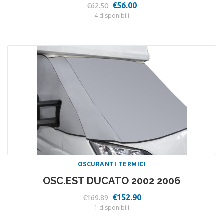
Il
Il
€
56.00
€
62.50
prezzo
prezzo
4 disponibili
originale
attuale
era:
è:
€62.50.
€56.00.
OSCURANTI TERMICI
OSC.EST DUCATO 2002 2006
Il
Il
€
152.90
€
169.89
prezzo
prezzo
1 disponibili
originale
attuale
era:
è: