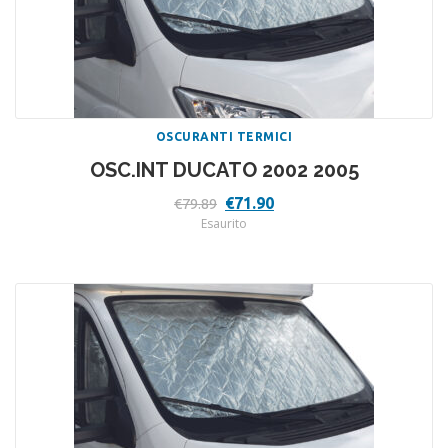
OSCURANTI TERMICI
OSC.INT DUCATO 2002 2005
Il
Il
€
71.90
€
79.89
prezzo
prezzo
Esaurito
originale
attuale
era:
è:
€79.89.
€71.90.