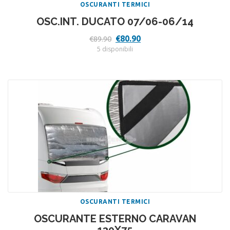
OSCURANTI TERMICI
OSC.INT. DUCATO 07/06-06/14
Il
Il
€
80.90
€
89.90
prezzo
prezzo
5 disponibili
originale
attuale
era:
è:
€89.90.
€80.90.
OSCURANTI TERMICI
OSCURANTE ESTERNO CARAVAN