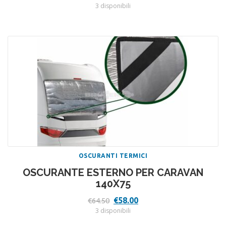
prezzo
prezzo
3 disponibili
originale
attuale
era:
è:
€79.89.
€71.90.
OSCURANTI TERMICI
OSCURANTE ESTERNO PER CARAVAN
140X75
Il
Il
€
58.00
€
64.50
prezzo
prezzo
3 disponibili
originale
attuale
era:
è: