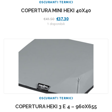
OSCURANTI TERMICI
COPERTURA MINI HEKI 40X40
Il
Il
€
37.30
€
41.50
prezzo
prezzo
1 disponibili
originale
attuale
era:
è:
€41.50.
€37.30.
OSCURANTI TERMICI
COPERTURA HEKI 3 E 4 – 960X655