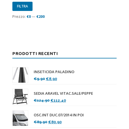
Prezzo
Prezzo
FILTRA
Min
Max
Prezzo:
€0
—
€200
PRODOTTI RECENTI
INSETICIDA PALADINO
Il
Il
€
9.90
€
8.90
prezzo
prezzo
originale
attuale
SEDIA ARAVEL VITAC.SALE/PEPPE
era:
è:
Il
Il
€
124.90
€
112.40
€9.90.
€8.90.
prezzo
prezzo
originale
attuale
OSC.INT DUC.07/2014 IN POI
era:
è:
Il
Il
€
89.90
€
80.90
€124.90.
€112.40.
prezzo
prezzo