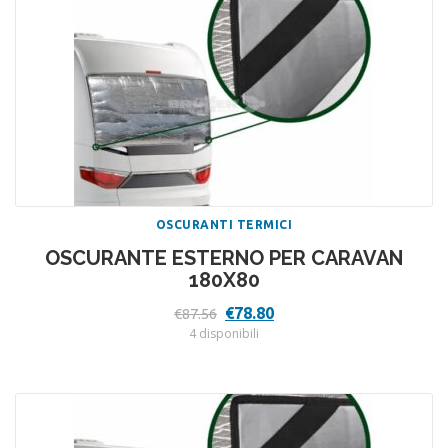
OSCURANTI TERMICI
OSCURANTE ESTERNO PER CARAVAN
180X80
Il
Il
€
78.80
€
87.56
prezzo
prezzo
4 disponibili
originale
attuale
era:
è:
€87.56.
€78.80.