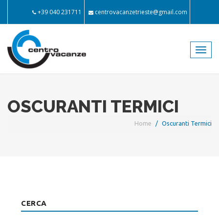
+39 040 231711
centrovacanzetrieste@gmail.com
Toggl
navig
OSCURANTI TERMICI
Home
Oscuranti Termici
CERCA