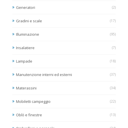
Generatori
(2)
Gradini e scale
(17)
Illuminazione
(95)
Insalatiere
(7)
Lampade
(18)
Manutenzione interni ed esterni
(37)
Materassini
(34)
Mobiletti campeggio
(22)
Oblò e finestre
(13)