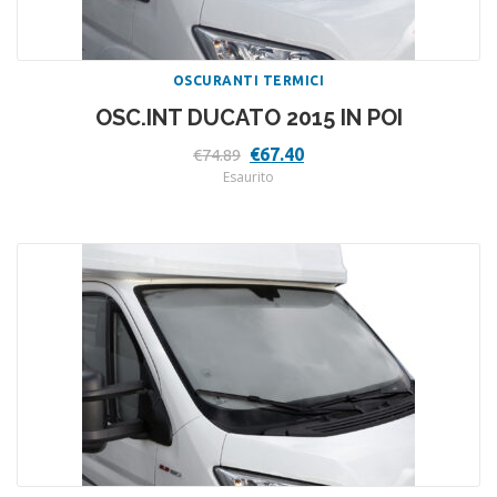
OSCURANTI TERMICI
OSC.INT DUCATO 2015 IN POI
Il
Il
€
67.40
€
74.89
prezzo
prezzo
Esaurito
originale
attuale
era:
è:
€74.89.
€67.40.