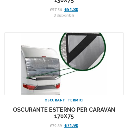
130X75
Il
Il
€
51.80
€
57.56
prezzo
prezzo
3 disponibili
originale
attuale
era:
è:
€57.56.
€51.80.
OSCURANTI TERMICI
OSCURANTE ESTERNO PER CARAVAN
170X75
Il
Il
€
71.90
€
79.89