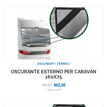
€64.50.
€58.00.
OSCURANTI TERMICI
OSCURANTE ESTERNO PER CARAVAN
160X75
Il
Il
€
62.60
€
69.56
prezzo
prezzo
3 disponibili
originale
attuale
era:
è:
€69.56.
€62.60.