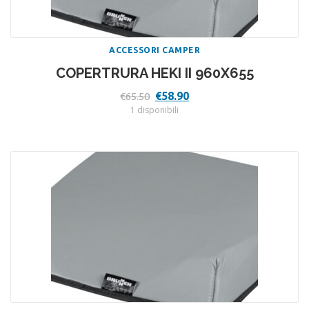
ACCESSORI CAMPER
COPERTRURA HEKI II 960X655
Il
Il
€
58.90
€
65.50
prezzo
prezzo
1 disponibili
originale
attuale
era:
è:
€65.50.
€58.90.