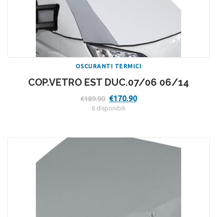
OSCURANTI TERMICI
COP.VETRO EST DUC.07/06 06/14
Il
Il
€
170.90
€
189.90
prezzo
prezzo
8 disponibili
originale
attuale
era:
è:
€189.90.
€170.90.