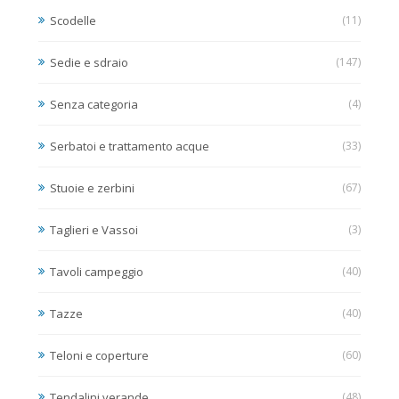
Scodelle
(11)
Sedie e sdraio
(147)
Senza categoria
(4)
Serbatoi e trattamento acque
(33)
Stuoie e zerbini
(67)
Taglieri e Vassoi
(3)
Tavoli campeggio
(40)
Tazze
(40)
Teloni e coperture
(60)
Tendalini verande
(48)