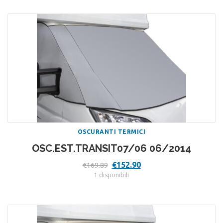
€169.89.
€152.90.
OSCURANTI TERMICI
OSC.EST.TRANSIT07/06 06/2014
Il
Il
€
152.90
€
169.89
prezzo
prezzo
1 disponibili
originale
attuale
era:
è:
€169.89.
€152.90.