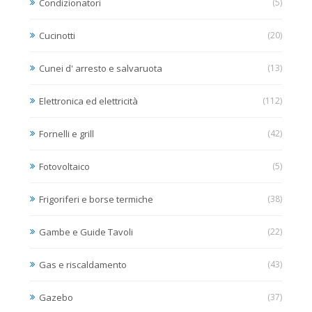
Condizionatori
(5)
Cucinotti
(20)
Cunei d' arresto e salvaruota
(13)
Elettronica ed elettricità
(112)
Fornelli e grill
(42)
Fotovoltaico
(5)
Frigoriferi e borse termiche
(38)
Gambe e Guide Tavoli
(22)
Gas e riscaldamento
(43)
Gazebo
(37)