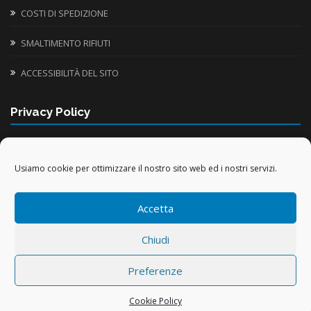
COSTI DI SPEDIZIONE
SMALTIMENTO RIFIUTI
ACCESSIBILITÀ DEL SITO
Privacy Policy
INFORMATIVA UTILIZZO COOKIE
Usiamo cookie per ottimizzare il nostro sito web ed i nostri servizi.
TRATTAMENTO DATI PERSONALI
Accetta
TRATTAMENTO DATI ACQUISTI ONLINE
Chiudi
Preferenze
Capitale sociale € 46.800,00 i.v. – PEC
info@pec.centrovacanze.cc
–
n.Reg.Imprese 00184940328 – REA TS-73085 – Realizzazione:
WEB Trieste
Cookie Policy