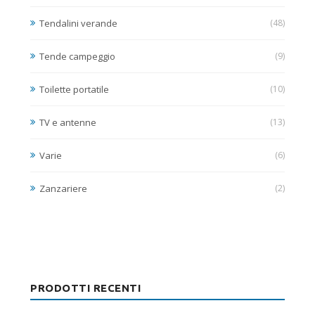
Tendalini verande
(48)
Tende campeggio
(9)
Toilette portatile
(10)
TV e antenne
(13)
Varie
(6)
Zanzariere
(2)
PRODOTTI RECENTI