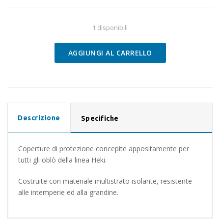
1 disponibili
AGGIUNGI AL CARRELLO
Copertura
MINI
HEKI
40X40
quantità
Descrizione
Specifiche
Coperture di protezione concepite appositamente per
tutti gli oblò della linea Heki.
Costruite con materiale multistrato isolante, resistente
alle intemperie ed alla grandine.