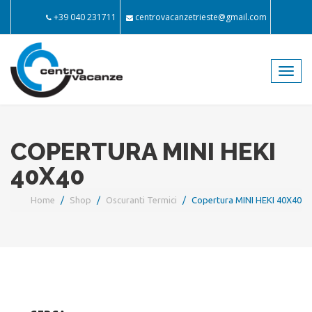
+39 040 231711
centrovacanzetrieste@gmail.com
Toggl
navig
COPERTURA MINI HEKI
40X40
Home
Shop
Oscuranti Termici
Copertura MINI HEKI 40X40