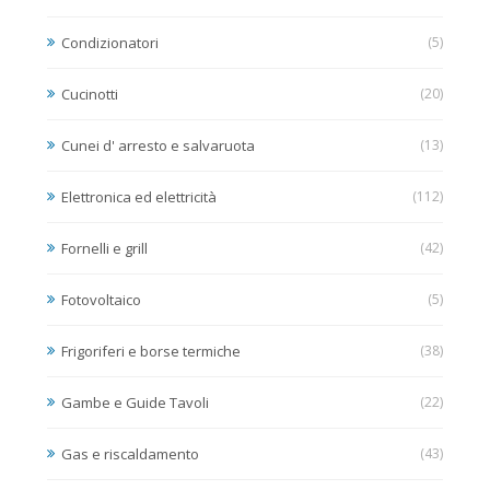
Condizionatori
(5)
Cucinotti
(20)
Cunei d' arresto e salvaruota
(13)
Elettronica ed elettricità
(112)
Fornelli e grill
(42)
Fotovoltaico
(5)
Frigoriferi e borse termiche
(38)
Gambe e Guide Tavoli
(22)
Gas e riscaldamento
(43)