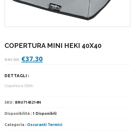
COPERTURA MINI HEKI 40X40
Il
Il
€
37.30
€
41.50
prezzo
prezzo
originale
attuale
DETTAGLI :
era:
è:
€41.50.
€37.30.
Copertura Oblò.
SKU :
BRU7145214N
Disponibilità :
1 Disponibili
Categoria :
Oscuranti Termici