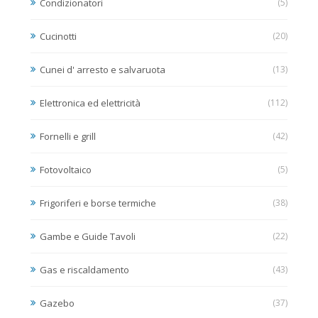
Condizionatori
(5)
Cucinotti
(20)
Cunei d' arresto e salvaruota
(13)
Elettronica ed elettricità
(112)
Fornelli e grill
(42)
Fotovoltaico
(5)
Frigoriferi e borse termiche
(38)
Gambe e Guide Tavoli
(22)
Gas e riscaldamento
(43)
Gazebo
(37)