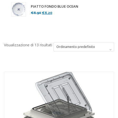
PIATTO FONDO BLUE OCEAN
Il
Il
€
6.90
€
6.20
prezzo
prezzo
originale
attuale
era:
è:
€6.90.
€6.20.
Visualizzazione di 13 risultati