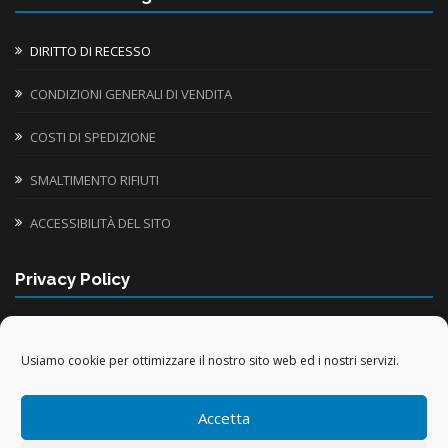
DIRITTO DI RECESSO
CONDIZIONI GENERALI DI VENDITA
COSTI DI SPEDIZIONE
SMALTIMENTO RIFIUTI
ACCESSIBILITÀ DEL SITO
Privacy Policy
INFORMATIVA UTILIZZO COOKIE
Usiamo cookie per ottimizzare il nostro sito web ed i nostri servizi.
TRATTAMENTO DATI PERSONALI
Accetta
TRATTAMENTO DATI ACQUISTI ONLINE