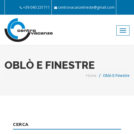
+39 040 231711
centrovacanzetrieste@gmail.com
Toggl
navig
OBLÒ E FINESTRE
Home
Oblò E Finestre
CERCA