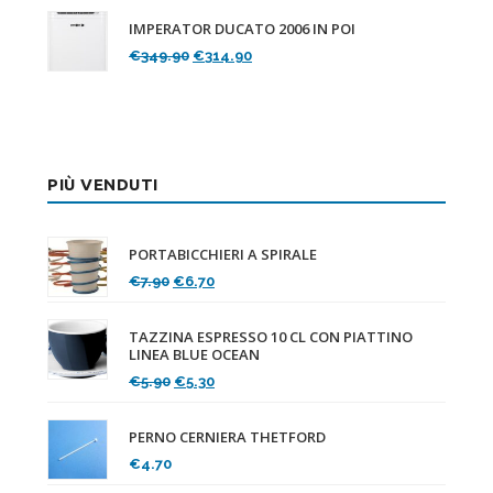
originale
attuale
IMPERATOR DUCATO 2006 IN POI
era:
è:
Il
Il
€
349.90
€
314.90
€119.90.
€107.90.
prezzo
prezzo
originale
attuale
era:
è:
€349.90.
€314.90.
PIÙ VENDUTI
PORTABICCHIERI A SPIRALE
Il
Il
€
7.90
€
6.70
prezzo
prezzo
originale
attuale
TAZZINA ESPRESSO 10 CL CON PIATTINO
era:
è:
LINEA BLUE OCEAN
€7.90.
€6.70.
Il
Il
€
5.90
€
5.30
prezzo
prezzo
originale
attuale
PERNO CERNIERA THETFORD
era:
è:
€
4.70
€5.90.
€5.30.