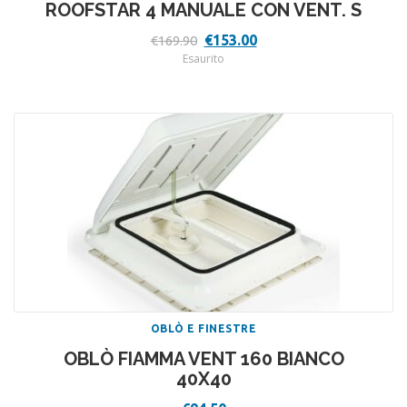
ROOFSTAR 4 MANUALE CON VENT. S
Il
Il
€
153.00
€
169.90
prezzo
prezzo
Esaurito
originale
attuale
era:
è:
€169.90.
€153.00.
OBLÒ E FINESTRE
OBLÒ FIAMMA VENT 160 BIANCO
40X40