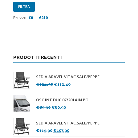
Prezzo
Prezzo
FILTRA
Min
Max
Prezzo:
€0
—
€210
PRODOTTI RECENTI
SEDIA ARAVEL VITAC.SALE/PEPPE
Il
Il
€
124.90
€
112.40
prezzo
prezzo
originale
attuale
OSC.INT DUC.07/2014 IN POI
era:
è:
Il
Il
€
89.90
€
80.90
€124.90.
€112.40.
prezzo
prezzo
originale
attuale
SEDIA ARAVEL VITAC.SALE/PEPPE
era:
è:
Il
Il
€
119.90
€
107.90
€89.90.
€80.90.
prezzo
prezzo