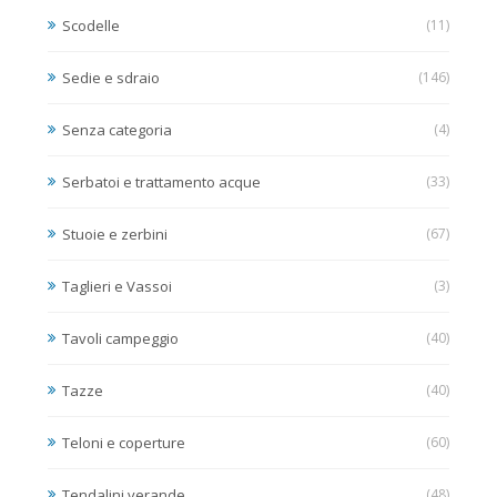
Scodelle
(11)
Sedie e sdraio
(146)
Senza categoria
(4)
Serbatoi e trattamento acque
(33)
Stuoie e zerbini
(67)
Taglieri e Vassoi
(3)
Tavoli campeggio
(40)
Tazze
(40)
Teloni e coperture
(60)
Tendalini verande
(48)