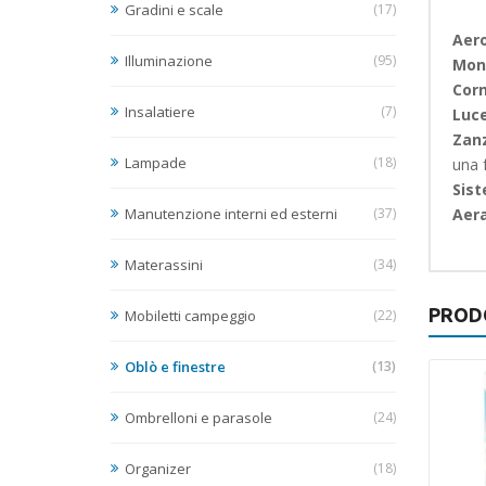
Gradini e scale
(17)
Aer
Illuminazione
(95)
Mon
Corn
Insalatiere
(7)
Luce
Zanz
Lampade
(18)
una f
Sist
Manutenzione interni ed esterni
(37)
Aer
Materassini
(34)
PROD
Mobiletti campeggio
(22)
Oblò e finestre
(13)
Ombrelloni e parasole
(24)
Organizer
(18)