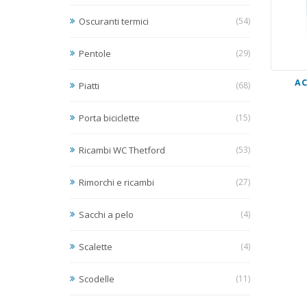
Oscuranti termici
(54)
Pentole
(29)
AC
Piatti
(68)
Porta biciclette
(15)
Ricambi WC Thetford
(53)
Rimorchi e ricambi
(27)
Sacchi a pelo
(4)
Scalette
(4)
Scodelle
(11)