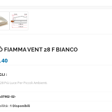
 FIAMMA VENT 28 F BIANCO
.40
LI :
8 Più Luce Per Piccoli Ambienti.
A07902-02-
ilità :
1 Disponibili