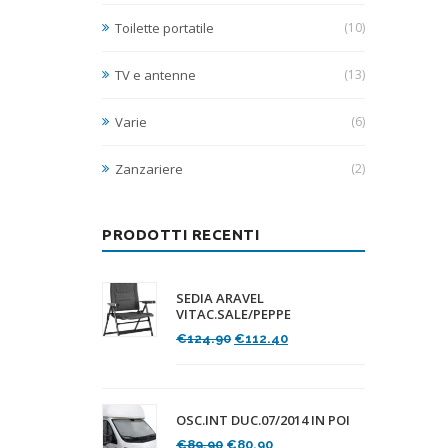
Toilette portatile
(10)
TV e antenne
(13)
Varie
(6)
Zanzariere
(2)
PRODOTTI RECENTI
SEDIA ARAVEL
VITAC.SALE/PEPPE
Il
Il
€
124.90
€
112.40
prezzo
prezzo
originale
attuale
era:
è:
€124.90.
€112.40.
OSC.INT DUC.07/2014 IN POI
Il
Il
€
89.90
€
80.90