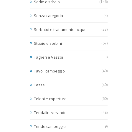
Sedie e sdraio
(146)
Senza categoria
(4)
Serbatoi e trattamento acque
(33)
Stuoie e zerbini
(67)
Taglieri e Vassoi
(3)
Tavoli campeggio
(40)
Tazze
(40)
Teloni e coperture
(60)
Tendalini verande
(48)
Tende campeggio
(9)