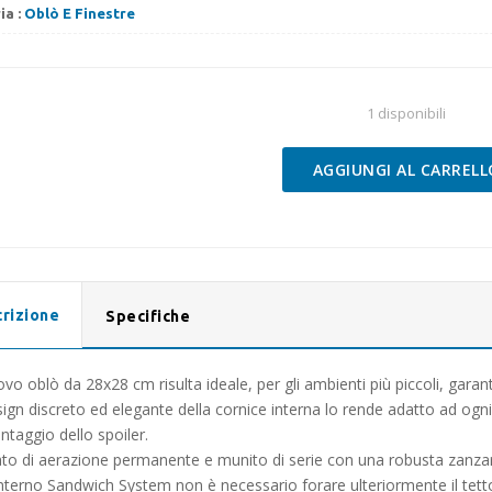
ia :
Oblò E Finestre
1 disponibili
AGGIUNGI AL CARRELL
Oblò
Fiamma
Vent
28
f
Bianco
rizione
Specifiche
quantità
ovo oblò da 28x28 cm risulta ideale, per gli ambienti più piccoli, gara
esign discreto ed elegante della cornice interna lo rende adatto ad og
ntaggio dello spoiler.
to di aerazione permanente e munito di serie con una robusta zanzari
’interno Sandwich System non è necessario forare ulteriormente il tetto