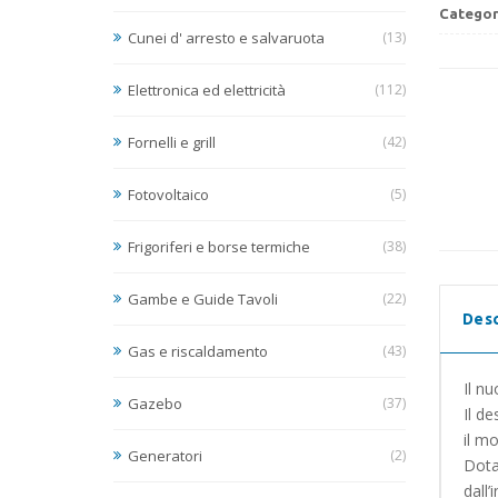
Categor
Cunei d' arresto e salvaruota
(13)
Elettronica ed elettricità
(112)
Fornelli e grill
(42)
Fotovoltaico
(5)
Frigoriferi e borse termiche
(38)
Gambe e Guide Tavoli
(22)
Desc
Gas e riscaldamento
(43)
Il nu
Gazebo
(37)
Il d
il mo
Generatori
(2)
Dota
dall