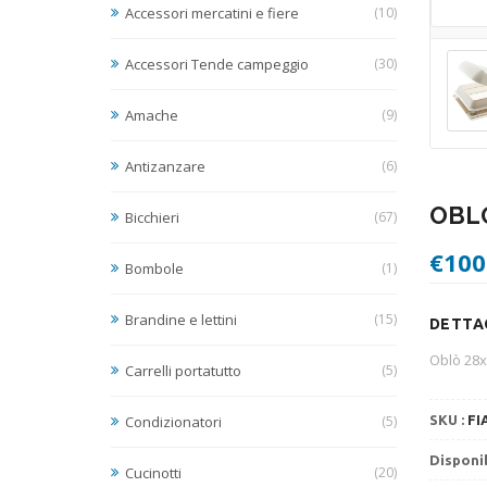
Accessori mercatini e fiere
(10)
Accessori Tende campeggio
(30)
Amache
(9)
Antizanzare
(6)
OBLÒ
Bicchieri
(67)
€
100
Bombole
(1)
Brandine e lettini
(15)
DETTAG
Oblò 28x2
Carrelli portatutto
(5)
Condizionatori
(5)
SKU :
FI
Disponib
Cucinotti
(20)