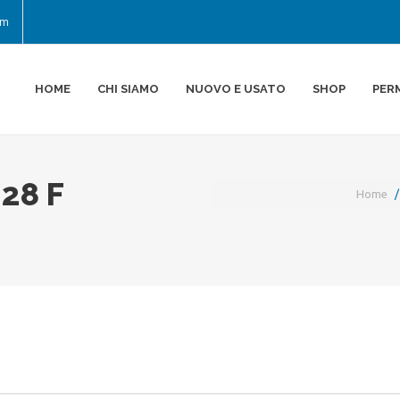
om
HOME
CHI SIAMO
NUOVO E USATO
SHOP
PER
28 F
Home