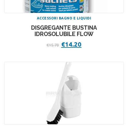
ACCESSORI BAGNO E LIQUIDI
DISGREGANTE BUSTINA
IDROSOLUBILE FLOW
Il
€
14.20
Il
€
15.78
prezzo
prezzo
originale
attuale
era:
è:
€15.78.
€14.20.