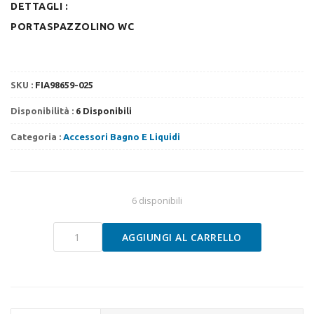
DETTAGLI :
PORTASPAZZOLINO WC
SKU :
FIA98659-025
Disponibilità :
6 Disponibili
Categoria :
Accessori Bagno E Liquidi
6 disponibili
Portaspazzolino
AGGIUNGI AL CARRELLO
wc
Toilet
brush
quantità