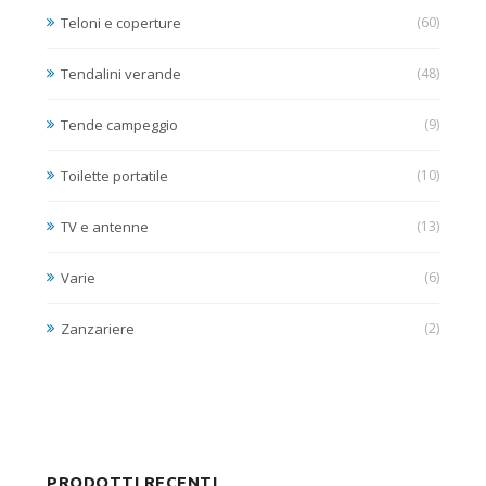
Teloni e coperture
(60)
Tendalini verande
(48)
Tende campeggio
(9)
Toilette portatile
(10)
TV e antenne
(13)
Varie
(6)
Zanzariere
(2)
PRODOTTI RECENTI