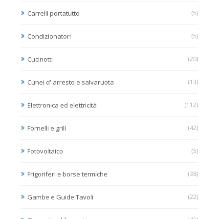
Carrelli portatutto
(5)
Condizionatori
(5)
Cucinotti
(20)
Cunei d' arresto e salvaruota
(13)
Elettronica ed elettricità
(112)
Fornelli e grill
(42)
Fotovoltaico
(5)
Frigoriferi e borse termiche
(38)
Gambe e Guide Tavoli
(22)