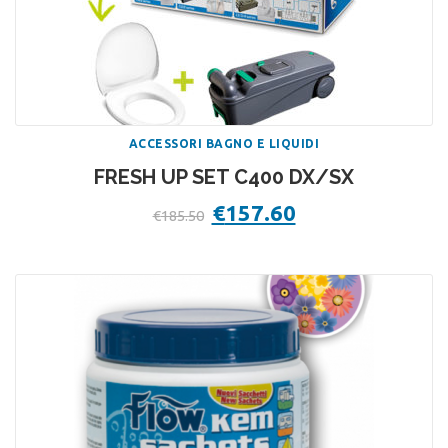
ACCESSORI BAGNO E LIQUIDI
FRESH UP SET C400 DX/SX
Il
€
157.60
Il
€
185.50
prezzo
prezzo
originale
attuale
era:
è:
€185.50.
€157.60.