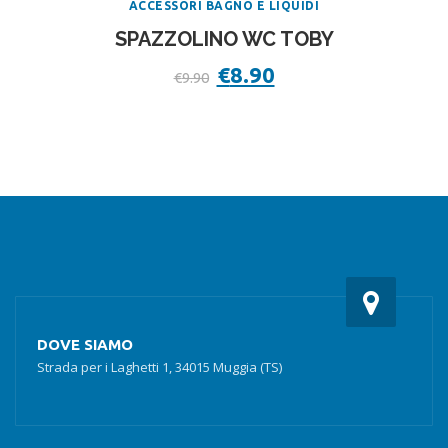
ACCESSORI BAGNO E LIQUIDI
SPAZZOLINO WC TOBY
Il
€
8.90
Il
€
9.90
prezzo
prezzo
originale
attuale
era:
è:
€9.90.
€8.90.
DOVE SIAMO
Strada per i Laghetti 1, 34015 Muggia (TS)