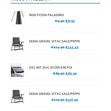
INSETICIDA PALADINO
Il
Il
€
9.90
€
8.90
prezzo
prezzo
originale
attuale
era:
è:
€9.90.
€8.90.
SEDIA ARAVEL VITAC.SALE/PEPPE
Il
Il
€
124.90
€
112.40
prezzo
prezzo
originale
attuale
era:
è:
€124.90.
€112.40.
OSC.INT DUC.07/2014 IN POI
Il
Il
€
89.90
€
80.90
prezzo
prezzo
originale
attuale
era:
è:
€89.90.
€80.90.
SEDIA ARAVEL VITAC.SALE/PEPPE
Il
Il
€
119.90
€
107.90
prezzo
prezzo
originale
attuale