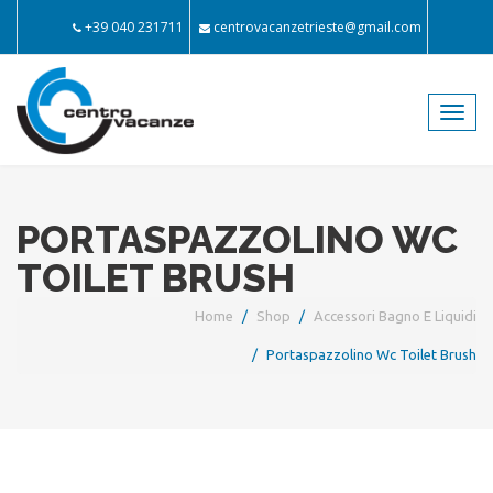
+39 040 231711
centrovacanzetrieste@gmail.com
Toggl
navig
PORTASPAZZOLINO WC
TOILET BRUSH
Home
Shop
Accessori Bagno E Liquidi
Portaspazzolino Wc Toilet Brush