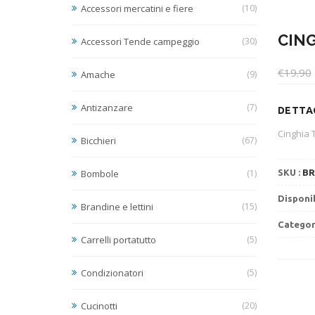
Accessori mercatini e fiere
(10)
CING
Accessori Tende campeggio
(30)
€
19.90
Amache
(9)
Antizanzare
(7)
DETTAG
Cinghia T
Bicchieri
(67)
Bombole
(1)
SKU :
BR
Disponib
Brandine e lettini
(15)
Categor
Carrelli portatutto
(5)
Condizionatori
(5)
Cucinotti
(20)