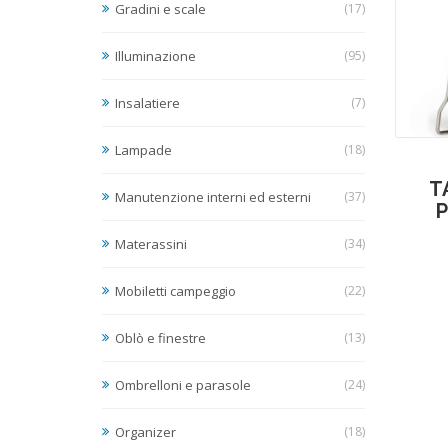
Gradini e scale
(17)
Illuminazione
(95)
Insalatiere
(7)
Lampade
(18)
T
Manutenzione interni ed esterni
(37)
P
Materassini
(34)
Mobiletti campeggio
(22)
Oblò e finestre
(13)
Ombrelloni e parasole
(24)
Organizer
(18)