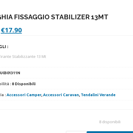
HIA FISSAGGIO STABILIZER 13MT
Il
Il
€
17.90
prezzo
prezzo
originale
attuale
LI :
era:
è:
€19.90.
€17.90.
irante Stabilizzante 13 Mt
U0301311N
ilità :
8 Disponibili
ia :
Accessori Camper
,
Accessori Caravan
,
Tendalini Verande
8 disponibili