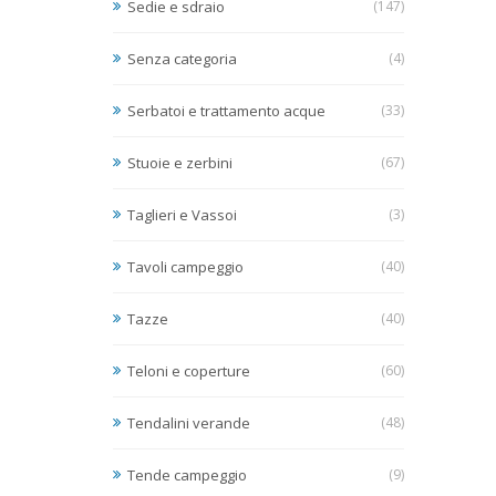
Sedie e sdraio
(147)
Senza categoria
(4)
Serbatoi e trattamento acque
(33)
Stuoie e zerbini
(67)
Taglieri e Vassoi
(3)
Tavoli campeggio
(40)
Tazze
(40)
Teloni e coperture
(60)
Tendalini verande
(48)
Tende campeggio
(9)