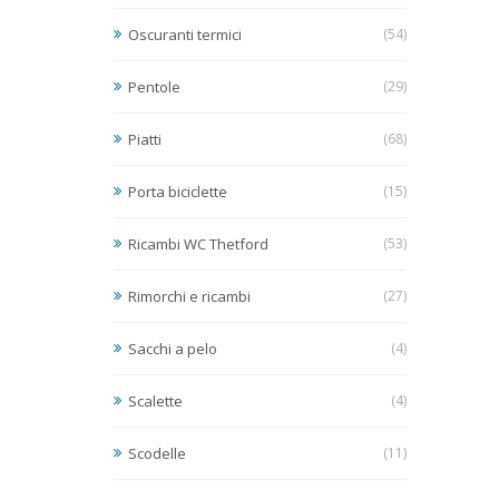
Oscuranti termici
(54)
Pentole
(29)
Piatti
(68)
Porta biciclette
(15)
Ricambi WC Thetford
(53)
Rimorchi e ricambi
(27)
Sacchi a pelo
(4)
Scalette
(4)
Scodelle
(11)