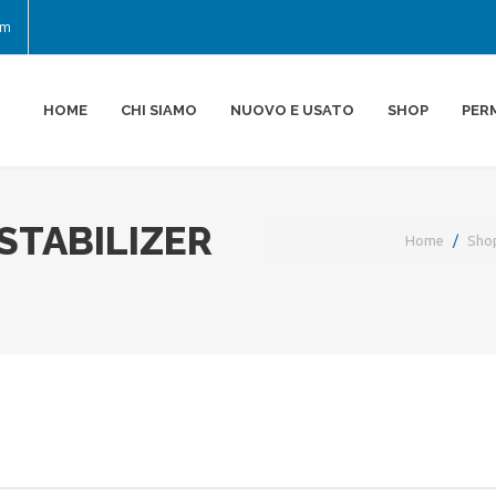
om
HOME
CHI SIAMO
NUOVO E USATO
SHOP
PER
STABILIZER
Home
Sho