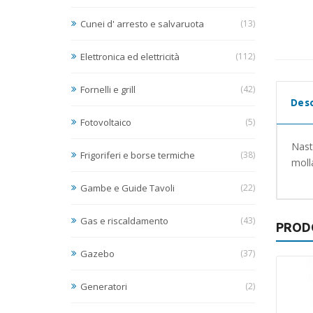
Cunei d' arresto e salvaruota
(13)
Elettronica ed elettricità
(112)
Fornelli e grill
(42)
Desc
Fotovoltaico
(5)
Nast
Frigoriferi e borse termiche
(38)
moll
Gambe e Guide Tavoli
(22)
Gas e riscaldamento
(43)
PROD
Gazebo
(37)
Generatori
(2)