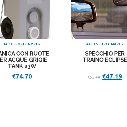
ACCESSORI CAMPER
ACCESSORI CAMPER
ANICA CON RUOTE
SPECCHIO PER
ER ACQUE GRIGIE
TRAINO ECLIPS
TANK 23W
€
74.70
Il
€
47.19
Il
€
52.44
prezzo
p
originale
at
era:
è:
€52.44.
€4