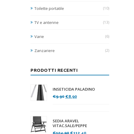
Toilette portatile
(10)
TV e antenne
(13)
Varie
(6)
Zanzariere
(2)
PRODOTTI RECENTI
INSETICIDA PALADINO
Il
Il
€
9.90
€
8.90
prezzo
prezzo
originale
attuale
era:
è:
€9.90.
€8.90.
SEDIA ARAVEL
VITAC.SALE/PEPPE
Il
Il
€
124.90
€
112.40