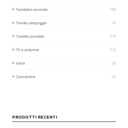
Tendalini verande
(48)
Tende campeggio
(9)
Toilette portatile
(10)
TV e antenne
(13)
Varie
(6)
Zanzariere
(2)
PRODOTTI RECENTI