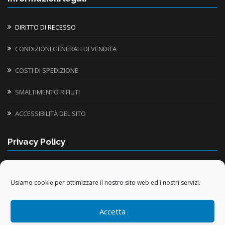
DIRITTO DI RECESSO
CONDIZIONI GENERALI DI VENDITA
COSTI DI SPEDIZIONE
SMALTIMENTO RIFIUTI
ACCESSIBILITÀ DEL SITO
Privacy Policy
INFORMATIVA UTILIZZO COOKIE
Usiamo cookie per ottimizzare il nostro sito web ed i nostri servizi.
TRATTAMENTO DATI PERSONALI
Accetta
TRATTAMENTO DATI ACQUISTI ONLINE