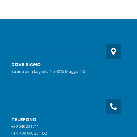
€71.90.
€64.70.
DOVE SIAMO
Strada per i Laghetti 1, 34015 Muggia (TS)
TELEFONO
+39 040 231711
Fax: +39 040 231452