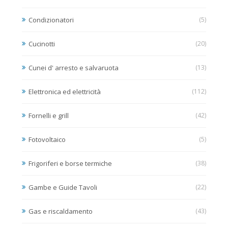
Condizionatori
(5)
Cucinotti
(20)
Cunei d' arresto e salvaruota
(13)
Elettronica ed elettricità
(112)
Fornelli e grill
(42)
Fotovoltaico
(5)
Frigoriferi e borse termiche
(38)
Gambe e Guide Tavoli
(22)
Gas e riscaldamento
(43)