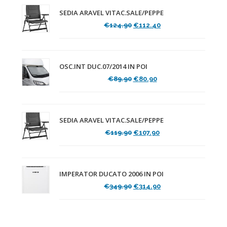
SEDIA ARAVEL VITAC.SALE/PEPPE
Il
Il
€
124.90
€
112.40
prezzo
prezzo
originale
attuale
era:
è:
€124.90.
€112.40.
OSC.INT DUC.07/2014 IN POI
Il
Il
€
89.90
€
80.90
prezzo
prezzo
originale
attuale
era:
è:
€89.90.
€80.90.
SEDIA ARAVEL VITAC.SALE/PEPPE
Il
Il
€
119.90
€
107.90
prezzo
prezzo
originale
attuale
era:
è:
€119.90.
€107.90.
IMPERATOR DUCATO 2006 IN POI
Il
Il
€
349.90
€
314.90
prezzo
prezzo
originale
attuale
era:
è:
€349.90.
€314.90.