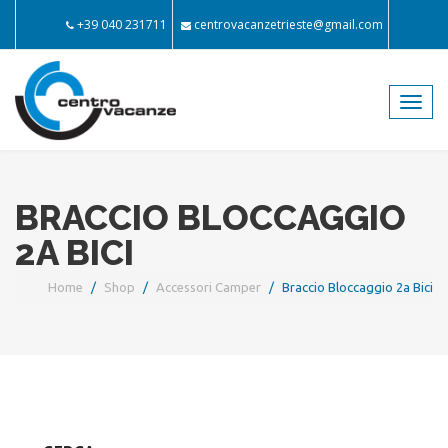
+39 040 231711
centrovacanzetrieste@gmail.com
Toggl
navig
BRACCIO BLOCCAGGIO
2A BICI
Home
Shop
Accessori Camper
Braccio Bloccaggio 2a Bici