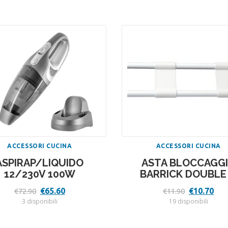
ACCESSORI CUCINA
ACCESSORI CUCINA
ASPIRAP/LIQUIDO
ASTA BLOCCAGG
12/230V 100W
BARRICK DOUBLE
Il
Il
Il
Il
€
65.60
€
10.70
€
72.90
€
11.90
prezzo
prezzo
prezzo
pre
3 disponibili
19 disponibili
originale
attuale
originale
att
era:
è:
era:
è:
€72.90.
€65.60.
€11.90.
€10