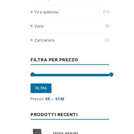
TV e antenne
(13)
Varie
(6)
Zanzariere
(2)
FILTRA PER PREZZO
Prezzo
Prezzo
FILTRA
Min
Max
Prezzo:
€0
—
€120
PRODOTTI RECENTI
SEDIA ARAVEL