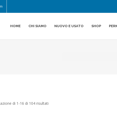
om
HOME
CHI SIAMO
NUOVO E USATO
SHOP
PER
zazione di 1-16 di 104 risultati