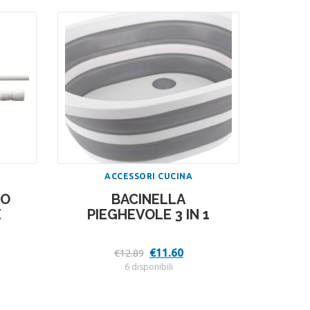
ACCESSORI CUCINA
IO
BACINELLA
E
PIEGHEVOLE 3 IN 1
Il
Il
€
11.60
€
12.89
zo
prezzo
prezzo
6 disponibili
ale
originale
attuale
era:
è:
.
€12.89.
€11.60.