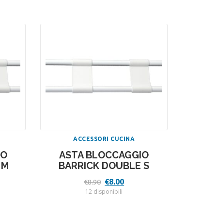
ACCESSORI CUCINA
IO
ASTA BLOCCAGGIO
 M
BARRICK DOUBLE S
Il
Il
€
8.00
€
8.90
zzo
prezzo
prezzo
12 disponibili
uale
originale
attuale
era:
è:
.70.
€8.90.
€8.00.