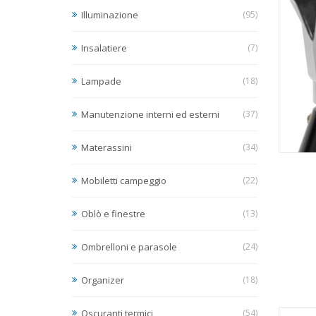
Illuminazione
(95)
Insalatiere
(7)
Lampade
(18)
Manutenzione interni ed esterni
(37)
Materassini
(34)
Mobiletti campeggio
(22)
Oblò e finestre
(13)
Ombrelloni e parasole
(24)
Organizer
(18)
Oscuranti termici
(54)