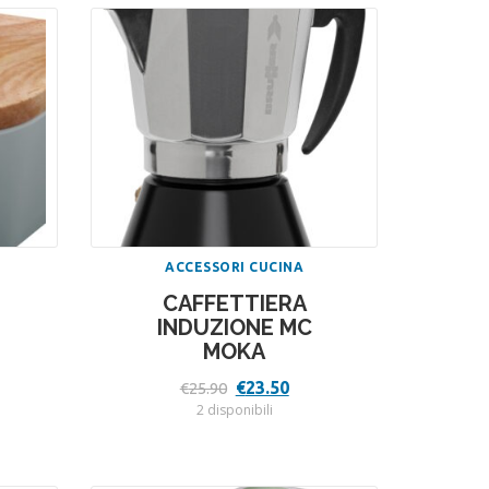
ACCESSORI CUCINA
CAFFETTIERA
INDUZIONE MC
MOKA
Il
Il
€
23.50
€
25.90
zo
prezzo
prezzo
2 disponibili
ale
originale
attuale
era:
è:
.
€25.90.
€23.50.