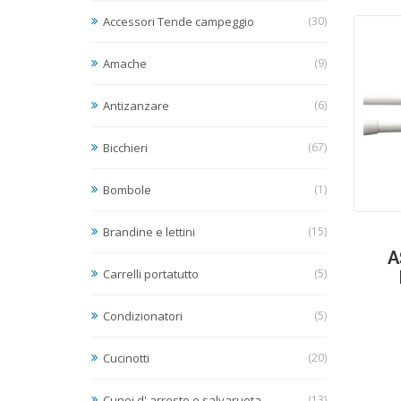
Accessori Tende campeggio
(30)
Amache
(9)
Antizanzare
(6)
Bicchieri
(67)
Bombole
(1)
Brandine e lettini
(15)
A
Carrelli portatutto
(5)
Condizionatori
(5)
Cucinotti
(20)
Cunei d' arresto e salvaruota
(13)