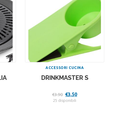
ACCESSORI CUCINA
LIA
DRINKMASTER S
Il
Il
€
3.50
€
3.90
zzo
prezzo
prezzo
25 disponibili
uale
originale
attuale
era:
è:
.10.
€3.90.
€3.50.