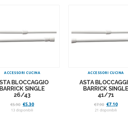
ACCESSORI CUCINA
ACCESSORI CUCINA
STA BLOCCAGGIO
ASTA BLOCCAGG
BARRICK SINGLE
BARRICK SINGL
26/43
41/71
Il
Il
Il
Il
€
5.30
€
7.10
€
5.90
€
7.90
prezzo
prezzo
prezzo
prez
13 disponibili
21 disponibili
originale
attuale
originale
attu
era:
è:
era:
è:
€5.90.
€5.30.
€7.90.
€7.10