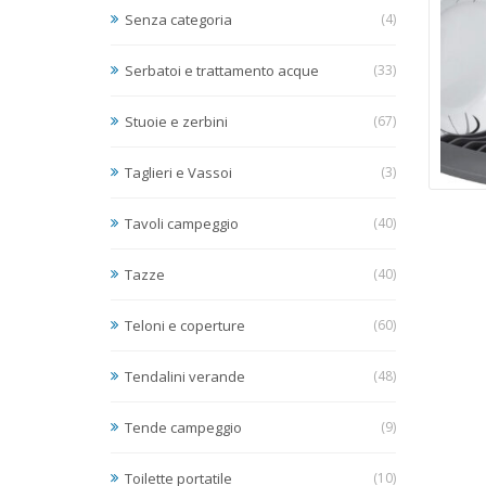
Senza categoria
(4)
Serbatoi e trattamento acque
(33)
Stuoie e zerbini
(67)
Taglieri e Vassoi
(3)
Tavoli campeggio
(40)
Tazze
(40)
Teloni e coperture
(60)
Tendalini verande
(48)
Tende campeggio
(9)
Toilette portatile
(10)