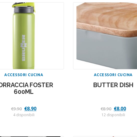
ACCESSORI CUCINA
ACCESSORI CUCINA
ORRACCIA FOSTER
BUTTER DISH
600ML
Il
Il
Il
Il
€
8.90
€
8.00
€
9.90
€
8.90
prezzo
prezzo
prezzo
prez
4 disponibili
12 disponibili
originale
attuale
originale
attu
era:
è:
era:
è:
€9.90.
€8.90.
€8.90.
€8.00