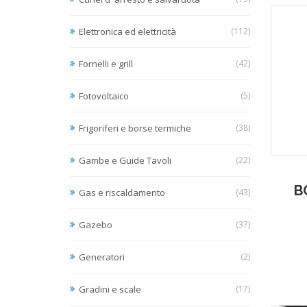
Elettronica ed elettricità
(112)
Fornelli e grill
(42)
Fotovoltaico
(5)
Frigoriferi e borse termiche
(38)
Gambe e Guide Tavoli
(22)
B
Gas e riscaldamento
(43)
Gazebo
(37)
Generatori
(2)
Gradini e scale
(17)