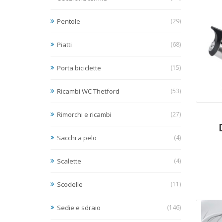
Pentole
(29)
Piatti
(68)
Porta biciclette
(15)
Ricambi WC Thetford
(53)
Rimorchi e ricambi
(27)
Sacchi a pelo
(4)
Scalette
(4)
Scodelle
(11)
Sedie e sdraio
(146)