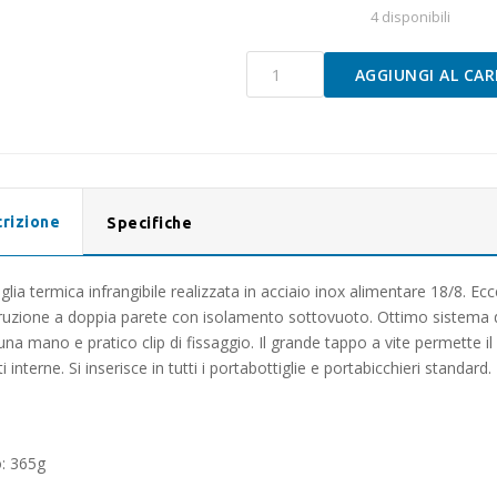
4 disponibili
BORRACCIA
AGGIUNGI AL CAR
FOSTER
600ML
quantità
rizione
Specifiche
glia termica infrangibile realizzata in acciaio inox alimentare 18/8. Ecc
ruzione a doppia parete con isolamento sottovuoto. Ottimo sistema di
na mano e pratico clip di fissaggio. Il grande tappo a vite permette il 
i interne. Si inserisce in tutti i portabottiglie e portabicchieri standar
: 365g