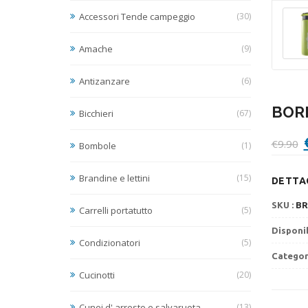
Accessori Tende campeggio
(30)
Amache
(9)
Antizanzare
(6)
BOR
Bicchieri
(67)
I
€
9.90
Bombole
(1)
Brandine e lettini
(15)
DETTAG
€
SKU :
BR
Carrelli portatutto
(5)
Disponib
Condizionatori
(5)
Categor
Cucinotti
(20)
Cunei d' arresto e salvaruota
(13)