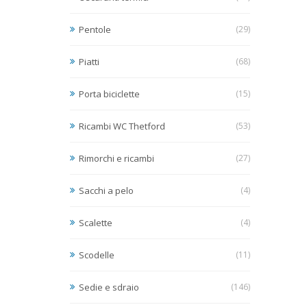
Pentole
(29)
Piatti
(68)
Porta biciclette
(15)
Ricambi WC Thetford
(53)
Rimorchi e ricambi
(27)
Sacchi a pelo
(4)
Scalette
(4)
Scodelle
(11)
Sedie e sdraio
(146)