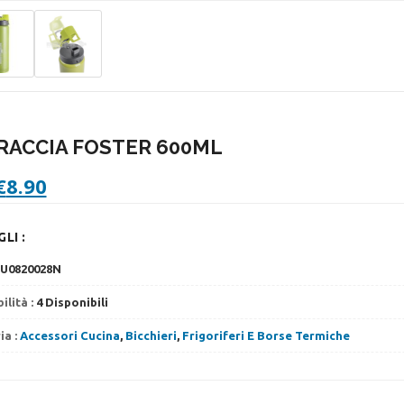
RACCIA FOSTER 600ML
l
Il
€
8.90
prezzo
prezzo
originale
attuale
LI :
era:
è:
9.90.
€8.90.
U0820028N
ilità :
4 Disponibili
ia :
Accessori Cucina
,
Bicchieri
,
Frigoriferi E Borse Termiche