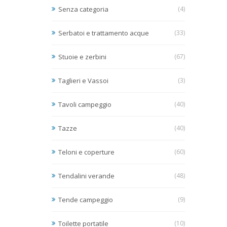
Senza categoria
(4)
Serbatoi e trattamento acque
(33)
Stuoie e zerbini
(67)
Taglieri e Vassoi
(3)
Tavoli campeggio
(40)
Tazze
(40)
Teloni e coperture
(60)
Tendalini verande
(48)
Tende campeggio
(9)
Toilette portatile
(10)