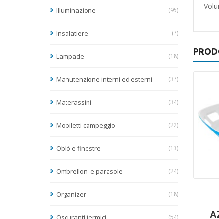
Volu
Illuminazione
(95)
Insalatiere
(7)
PROD
Lampade
(18)
Manutenzione interni ed esterni
(37)
Materassini
(34)
Mobiletti campeggio
(22)
Oblò e finestre
(13)
Ombrelloni e parasole
(24)
Organizer
(18)
A
Oscuranti termici
(54)