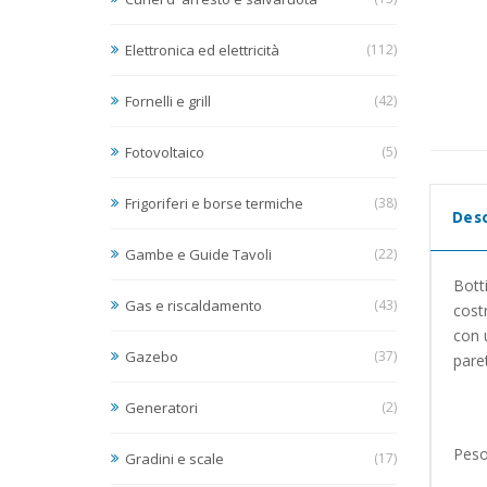
Elettronica ed elettricità
(112)
Fornelli e grill
(42)
Fotovoltaico
(5)
Frigoriferi e borse termiche
(38)
Desc
Gambe e Guide Tavoli
(22)
Botti
Gas e riscaldamento
(43)
cost
con u
Gazebo
(37)
paret
Generatori
(2)
Peso
Gradini e scale
(17)