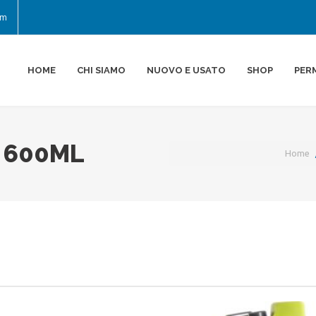
om
HOME
CHI SIAMO
NUOVO E USATO
SHOP
PER
 600ML
Home