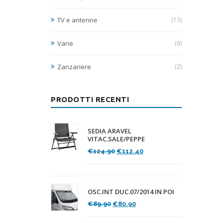
TV e antenne
(13)
Varie
(6)
Zanzariere
(2)
PRODOTTI RECENTI
SEDIA ARAVEL
VITAC.SALE/PEPPE
Il
Il
€
124.90
€
112.40
prezzo
prezzo
originale
attuale
era:
è:
€124.90.
€112.40.
OSC.INT DUC.07/2014 IN POI
Il
Il
€
89.90
€
80.90
prezzo
prezzo
originale
attuale