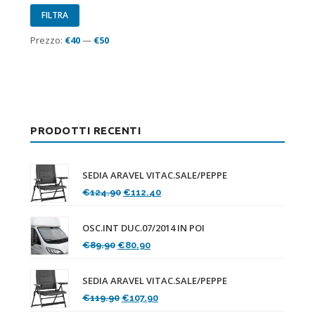
Prezzo
Prezzo
FILTRA
Min
Max
Prezzo:
€40
—
€50
PRODOTTI RECENTI
SEDIA ARAVEL VITAC.SALE/PEPPE
Il
Il
€
124.90
€
112.40
prezzo
prezzo
originale
attuale
OSC.INT DUC.07/2014 IN POI
era:
è:
Il
Il
€
89.90
€
80.90
€124.90.
€112.40.
prezzo
prezzo
originale
attuale
SEDIA ARAVEL VITAC.SALE/PEPPE
era:
è:
Il
Il
€
119.90
€
107.90
€89.90.
€80.90.
prezzo
prezzo