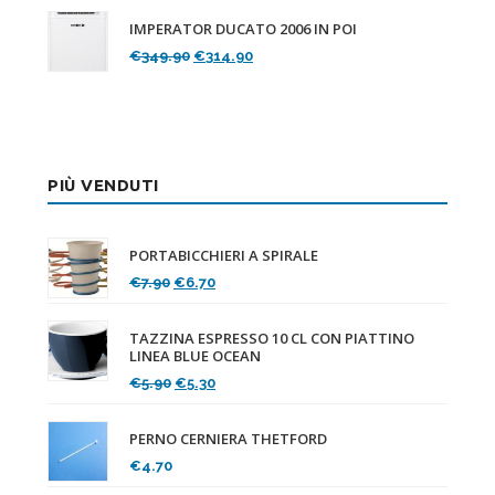
originale
attuale
IMPERATOR DUCATO 2006 IN POI
era:
è:
Il
Il
€
349.90
€
314.90
€119.90.
€107.90.
prezzo
prezzo
originale
attuale
era:
è:
€349.90.
€314.90.
PIÙ VENDUTI
PORTABICCHIERI A SPIRALE
Il
Il
€
7.90
€
6.70
prezzo
prezzo
originale
attuale
TAZZINA ESPRESSO 10 CL CON PIATTINO
era:
è:
LINEA BLUE OCEAN
€7.90.
€6.70.
Il
Il
€
5.90
€
5.30
prezzo
prezzo
originale
attuale
PERNO CERNIERA THETFORD
era:
è:
€
4.70
€5.90.
€5.30.