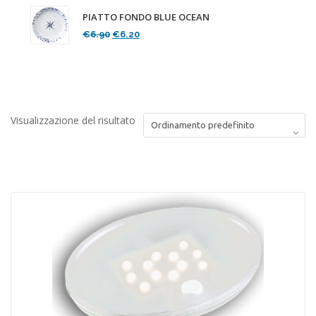
PIATTO FONDO BLUE OCEAN
Il
Il
€
6.90
€
6.20
prezzo
prezzo
originale
attuale
era:
è:
€6.90.
€6.20.
Visualizzazione del risultato