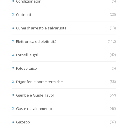
Condizionatori
(5)
Cucinotti
(20)
Cunei d' arresto e salvaruota
(13)
Elettronica ed elettricità
(112)
Fornelli e grill
(42)
Fotovoltaico
(5)
Frigoriferi e borse termiche
(38)
Gambe e Guide Tavoli
(22)
Gas e riscaldamento
(43)
Gazebo
(37)