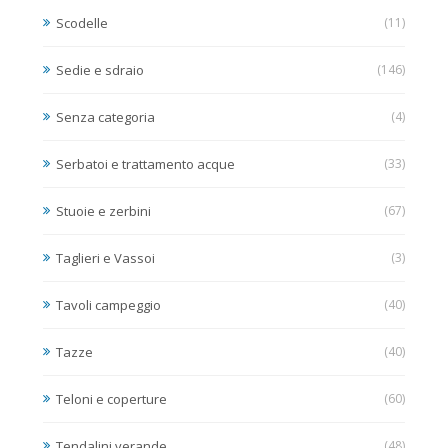
Scodelle
(11)
Sedie e sdraio
(146)
Senza categoria
(4)
Serbatoi e trattamento acque
(33)
Stuoie e zerbini
(67)
Taglieri e Vassoi
(3)
Tavoli campeggio
(40)
Tazze
(40)
Teloni e coperture
(60)
Tendalini verande
(48)