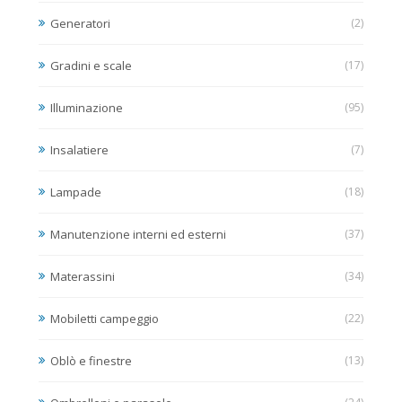
Generatori
(2)
Gradini e scale
(17)
Illuminazione
(95)
Insalatiere
(7)
Lampade
(18)
Manutenzione interni ed esterni
(37)
Materassini
(34)
Mobiletti campeggio
(22)
Oblò e finestre
(13)