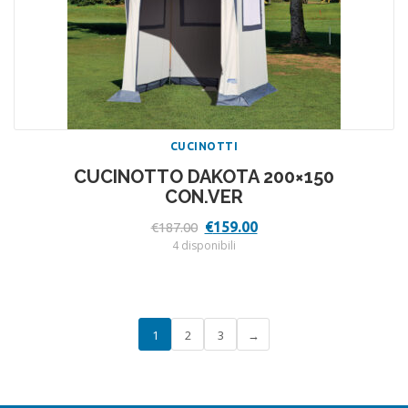
CUCINOTTI
CUCINOTTO DAKOTA 200×150
CON.VER
Il
Il
€
159.00
€
187.00
prezzo
prezzo
4 disponibili
originale
attuale
era:
è:
€187.00.
€159.00.
1
2
3
→