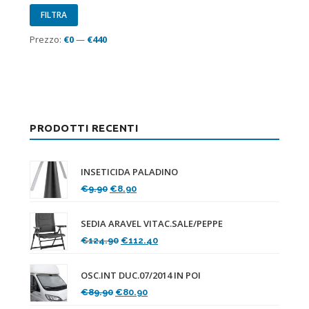
Prezzo
Prezzo
FILTRA
Min
Max
Prezzo:
€0
—
€440
PRODOTTI RECENTI
INSETICIDA PALADINO
Il
Il
€
9.90
€
8.90
prezzo
prezzo
originale
attuale
SEDIA ARAVEL VITAC.SALE/PEPPE
era:
è:
Il
Il
€
124.90
€
112.40
€9.90.
€8.90.
prezzo
prezzo
originale
attuale
OSC.INT DUC.07/2014 IN POI
era:
è:
Il
Il
€
89.90
€
80.90
€124.90.
€112.40.
prezzo
prezzo