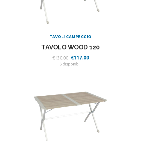
TAVOLI CAMPEGGIO
TAVOLO WOOD 120
Il
Il
€
117.00
€
130.00
prezzo
prezzo
8 disponibili
originale
attuale
era:
è:
€130.00.
€117.00.