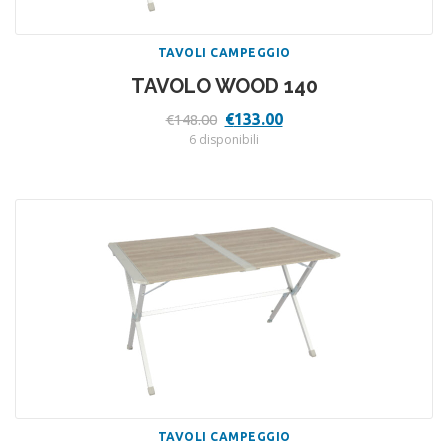
TAVOLI CAMPEGGIO
TAVOLO WOOD 140
Il
Il
€
133.00
€
148.00
prezzo
prezzo
6 disponibili
originale
attuale
era:
è:
€148.00.
€133.00.
TAVOLI CAMPEGGIO