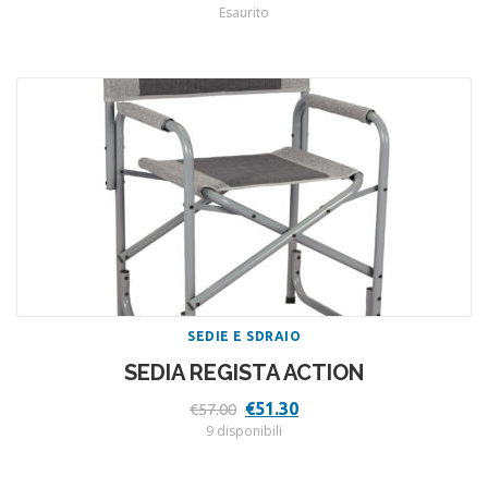
prezzo
prezzo
Esaurito
originale
attuale
era:
è:
€37.00.
€33.30.
SEDIE E SDRAIO
SEDIA REGISTA ACTION
Il
Il
€
51.30
€
57.00
prezzo
prezzo
9 disponibili
originale
attuale
era:
è:
€57.00.
€51.30.