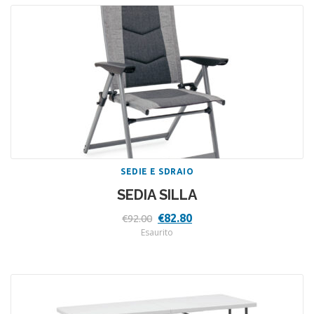
SEDIE E SDRAIO
SEDIA SILLA
Il
Il
€
82.80
€
92.00
prezzo
prezzo
Esaurito
originale
attuale
era:
è:
€92.00.
€82.80.