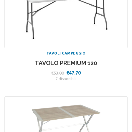
TAVOLI CAMPEGGIO
TAVOLO PREMIUM 120
Il
Il
€
47.70
€
53.00
prezzo
prezzo
7 disponibili
originale
attuale
era:
è:
€53.00.
€47.70.