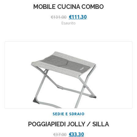
MOBILE CUCINA COMBO
Il
Il
€
111.30
€
131.00
prezzo
prezzo
Esaurito
originale
attuale
era:
è:
€131.00.
€111.30.
SEDIE E SDRAIO
POGGIAPIEDI JOLLY / SILLA
Il
Il
€
33.30
€
37.00