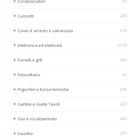
Condizionatori
(5)
Cucinotti
(20)
Cunei d' arresto e salvaruota
(13)
Elettronica ed elettricità
(112)
Fornelli e grill
(42)
Fotovoltaico
(5)
Frigoriferi e borse termiche
(38)
Gambe e Guide Tavoli
(22)
Gas e riscaldamento
(43)
Gazebo
(37)