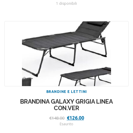
prezzo
prezzo
1 disponibili
originale
attuale
era:
è:
€111.00.
€99.90.
BRANDINE E LETTINI
BRANDINA GALAXY GRIGIA LINEA
CON.VER
Il
Il
€
126.00
€
148.00
prezzo
prezzo
Esaurito
originale
attuale
era:
è: