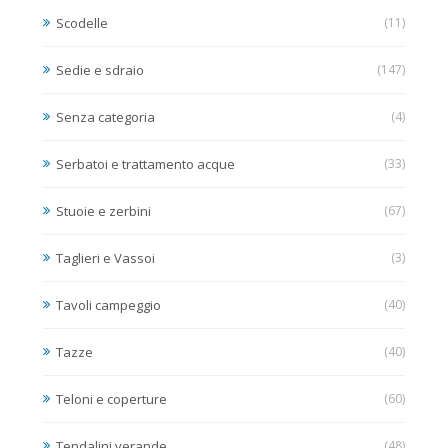
Scodelle
(11)
Sedie e sdraio
(147)
Senza categoria
(4)
Serbatoi e trattamento acque
(33)
Stuoie e zerbini
(67)
Taglieri e Vassoi
(3)
Tavoli campeggio
(40)
Tazze
(40)
Teloni e coperture
(60)
Tendalini verande
(48)