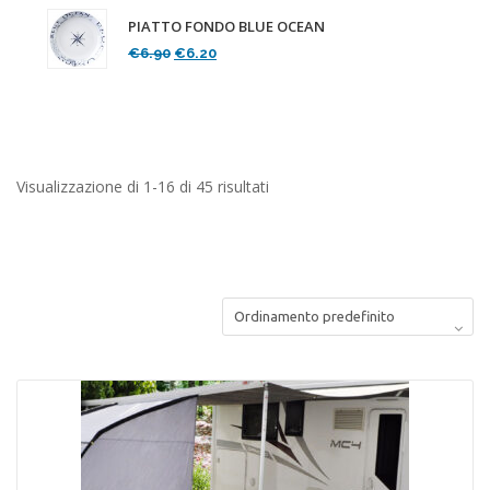
PIATTO FONDO BLUE OCEAN
Il
Il
€
6.90
€
6.20
prezzo
prezzo
originale
attuale
era:
è:
€6.90.
€6.20.
Visualizzazione di 1-16 di 45 risultati