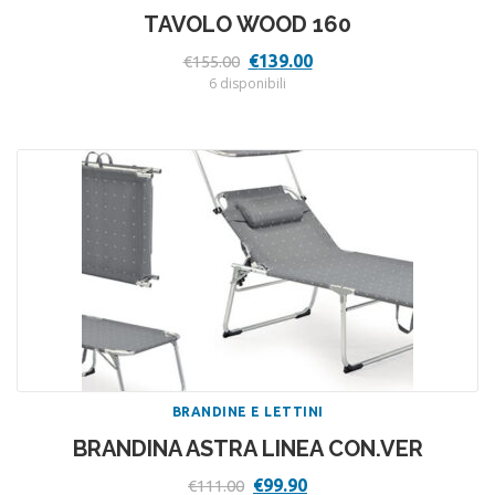
TAVOLO WOOD 160
Il
Il
€
139.00
€
155.00
prezzo
prezzo
6 disponibili
originale
attuale
era:
è:
€155.00.
€139.00.
BRANDINE E LETTINI
BRANDINA ASTRA LINEA CON.VER
Il
Il
€
99.90
€
111.00