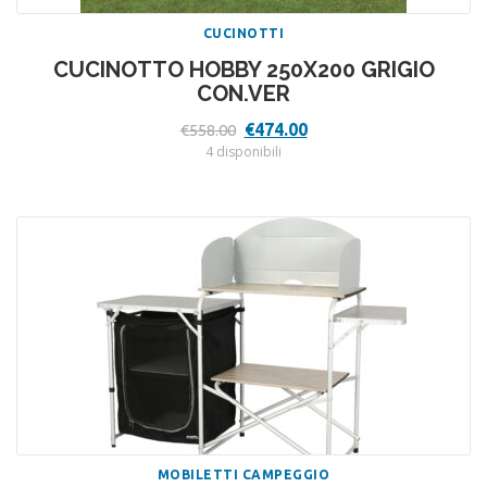
CUCINOTTI
CUCINOTTO HOBBY 250X200 GRIGIO
CON.VER
Il
Il
€
474.00
€
558.00
prezzo
prezzo
4 disponibili
originale
attuale
era:
è:
€558.00.
€474.00.
MOBILETTI CAMPEGGIO