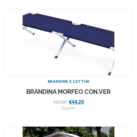
€148.00.
€126.00.
BRANDINE E LETTINI
BRANDINA MORFEO CON.VER
Il
Il
€
44.20
€
52.00
prezzo
prezzo
Esaurito
originale
attuale
era:
è:
€52.00.
€44.20.