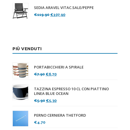
originale
attuale
SEDIA ARAVEL VITAC.SALE/PEPPE
era:
è:
Il
Il
€
119.90
€
107.90
€89.90.
€80.90.
prezzo
prezzo
originale
attuale
era:
è:
€119.90.
€107.90.
PIÙ VENDUTI
PORTABICCHIERI A SPIRALE
Il
Il
€
7.90
€
6.70
prezzo
prezzo
originale
attuale
TAZZINA ESPRESSO 10 CL CON PIATTINO
era:
è:
LINEA BLUE OCEAN
€7.90.
€6.70.
Il
Il
€
5.90
€
5.30
prezzo
prezzo
originale
attuale
PERNO CERNIERA THETFORD
era:
è:
€
4.70
€5.90.
€5.30.