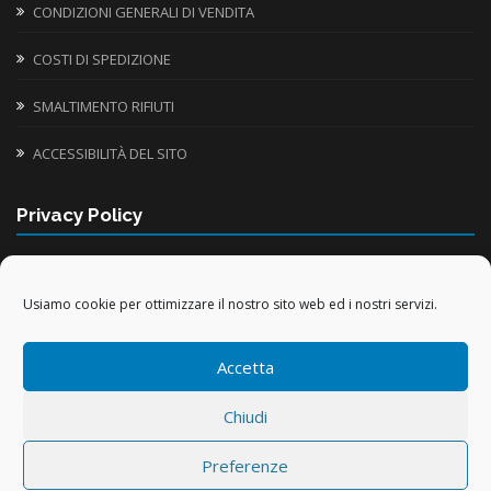
CONDIZIONI GENERALI DI VENDITA
COSTI DI SPEDIZIONE
SMALTIMENTO RIFIUTI
ACCESSIBILITÀ DEL SITO
Privacy Policy
INFORMATIVA UTILIZZO COOKIE
Usiamo cookie per ottimizzare il nostro sito web ed i nostri servizi.
TRATTAMENTO DATI PERSONALI
Accetta
TRATTAMENTO DATI ACQUISTI ONLINE
Chiudi
Preferenze
Capitale sociale € 46.800,00 i.v. – PEC
info@pec.centrovacanze.cc
–