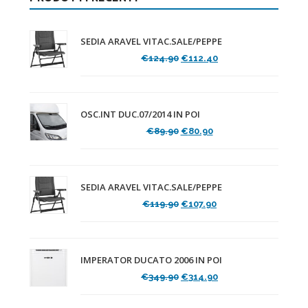
SEDIA ARAVEL VITAC.SALE/PEPPE
Il
Il
€
124.90
€
112.40
prezzo
prezzo
originale
attuale
era:
è:
€124.90.
€112.40.
OSC.INT DUC.07/2014 IN POI
Il
Il
€
89.90
€
80.90
prezzo
prezzo
originale
attuale
era:
è:
€89.90.
€80.90.
SEDIA ARAVEL VITAC.SALE/PEPPE
Il
Il
€
119.90
€
107.90
prezzo
prezzo
originale
attuale
era:
è:
€119.90.
€107.90.
IMPERATOR DUCATO 2006 IN POI
Il
Il
€
349.90
€
314.90
prezzo
prezzo
originale
attuale