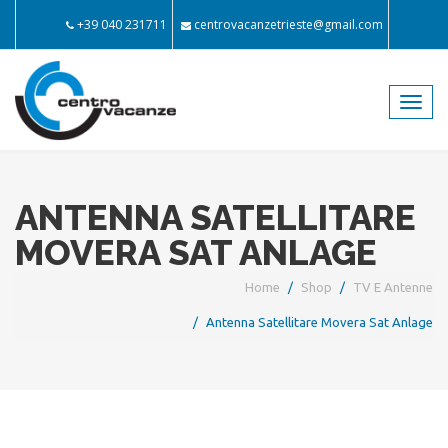
+39 040 231711
centrovacanzetrieste@gmail.com
Toggl
navig
ANTENNA SATELLITARE
MOVERA SAT ANLAGE
Home
Shop
TV E Antenne
Antenna Satellitare Movera Sat Anlage