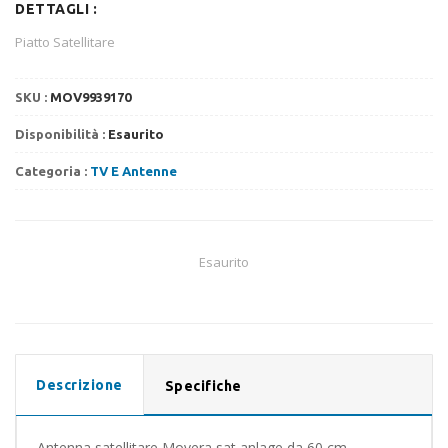
DETTAGLI :
Piatto Satellitare
SKU :
MOV9939170
Disponibilità :
Esaurito
Categoria :
TV E Antenne
Esaurito
Descrizione
Specifiche
Antenna satellitare Movera sat anlage da 60 cm,