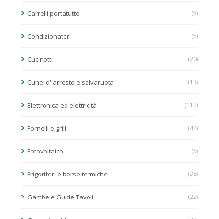
Carrelli portatutto
(5)
Condizionatori
(5)
Cucinotti
(20)
Cunei d' arresto e salvaruota
(13)
Elettronica ed elettricità
(112)
Fornelli e grill
(42)
Fotovoltaico
(5)
Frigoriferi e borse termiche
(38)
Gambe e Guide Tavoli
(22)