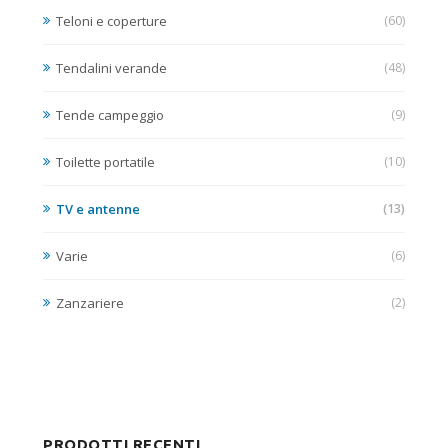
Teloni e coperture
(60)
Tendalini verande
(48)
Tende campeggio
(9)
Toilette portatile
(10)
TV e antenne
(13)
Varie
(6)
Zanzariere
(2)
PRODOTTI RECENTI