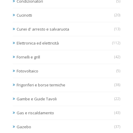
Condizionatori
(5)
Cucinotti
(20)
Cunei d' arresto e salvaruota
(13)
Elettronica ed elettricità
(112)
Fornelli e grill
(42)
Fotovoltaico
(5)
Frigoriferi e borse termiche
(38)
Gambe e Guide Tavoli
(22)
Gas e riscaldamento
(43)
Gazebo
(37)