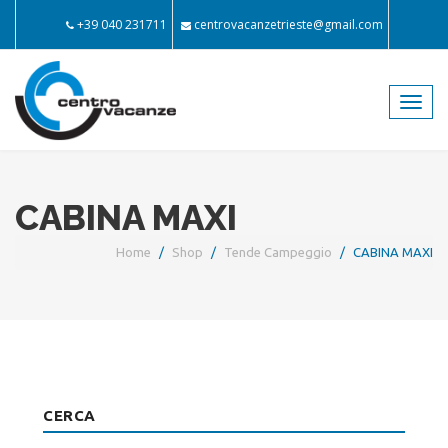
+39 040 231711
centrovacanzetrieste@gmail.com
Toggl
navig
CABINA MAXI
Home
Shop
Tende Campeggio
CABINA MAXI
CERCA