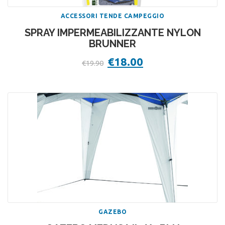
ACCESSORI TENDE CAMPEGGIO
SPRAY IMPERMEABILIZZANTE NYLON
BRUNNER
Il
€
18.00
Il
€
19.90
prezzo
prezzo
originale
attuale
era:
è:
€19.90.
€18.00.
GAZEBO