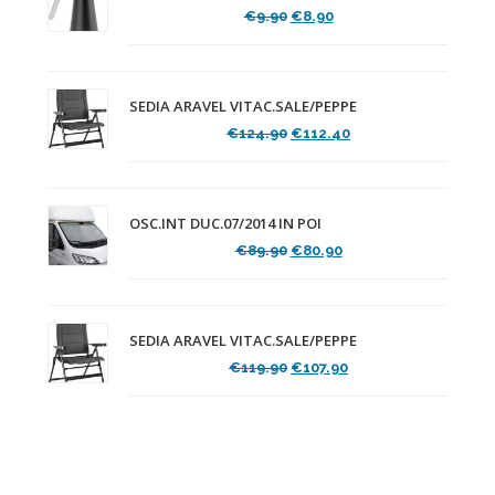
Il
Il
€
9.90
€
8.90
prezzo
prezzo
originale
attuale
era:
è:
€9.90.
€8.90.
SEDIA ARAVEL VITAC.SALE/PEPPE
Il
Il
€
124.90
€
112.40
prezzo
prezzo
originale
attuale
era:
è:
€124.90.
€112.40.
OSC.INT DUC.07/2014 IN POI
Il
Il
€
89.90
€
80.90
prezzo
prezzo
originale
attuale
era:
è:
€89.90.
€80.90.
SEDIA ARAVEL VITAC.SALE/PEPPE
Il
Il
€
119.90
€
107.90
prezzo
prezzo
originale
attuale
era:
è:
€119.90.
€107.90.