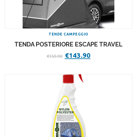
TENDE CAMPEGGIO
TENDA POSTERIORE ESCAPE TRAVEL
Il
€
143.90
Il
€
159.90
prezzo
prezzo
originale
attuale
era:
è:
€159.90.
€143.90.