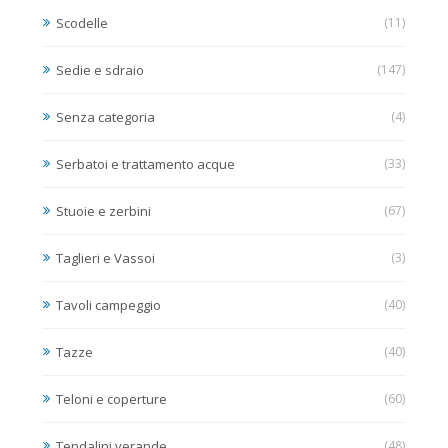
Scodelle
(11)
Sedie e sdraio
(147)
Senza categoria
(4)
Serbatoi e trattamento acque
(33)
Stuoie e zerbini
(67)
Taglieri e Vassoi
(3)
Tavoli campeggio
(40)
Tazze
(40)
Teloni e coperture
(60)
Tendalini verande
(48)