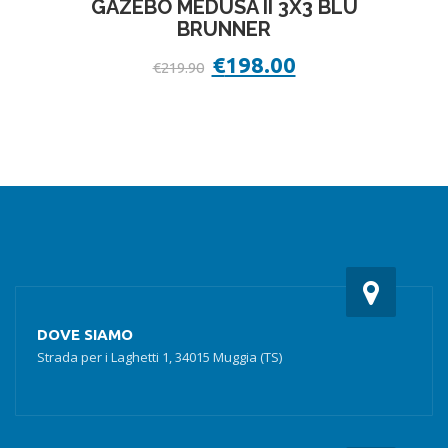
GAZEBO MEDUSA II 3X3 BLU
BRUNNER
Il
€
198.00
Il
€
219.90
prezzo
prezzo
originale
attuale
era:
è:
€219.90.
€198.00.
DOVE SIAMO
Strada per i Laghetti 1, 34015 Muggia (TS)