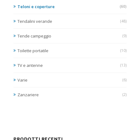
Teloni e coperture
(60)
Tendalini verande
(48)
Tende campeggio
(9)
Toilette portatile
(10)
TV e antenne
(13)
Varie
(6)
Zanzariere
(2)
PRODOTTI RECENTI