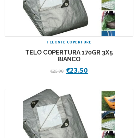
TELONI E COPERTURE
TELO COPERTURA 170GR 3X5
BIANCO
Il
€
23.50
Il
€
25.90
prezzo
prezzo
originale
attuale
era:
è:
€25.90.
€23.50.