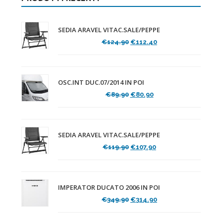
SEDIA ARAVEL VITAC.SALE/PEPPE
Il
Il
€
124.90
€
112.40
prezzo
prezzo
originale
attuale
era:
è:
€124.90.
€112.40.
OSC.INT DUC.07/2014 IN POI
Il
Il
€
89.90
€
80.90
prezzo
prezzo
originale
attuale
era:
è:
€89.90.
€80.90.
SEDIA ARAVEL VITAC.SALE/PEPPE
Il
Il
€
119.90
€
107.90
prezzo
prezzo
originale
attuale
era:
è:
€119.90.
€107.90.
IMPERATOR DUCATO 2006 IN POI
Il
Il
€
349.90
€
314.90
prezzo
prezzo
originale
attuale