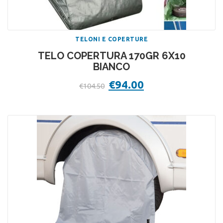
TELONI E COPERTURE
TELO COPERTURA 170GR 6X10
BIANCO
Il
€
94.00
Il
€
104.50
prezzo
prezzo
originale
attuale
era:
è:
€104.50.
€94.00.