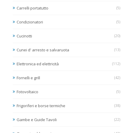
Carrelli portatutto
(5)
Condizionatori
(5)
Cucinotti
(20)
Cunei d' arresto e salvaruota
(13)
Elettronica ed elettricità
(112)
Fornelli e grill
(42)
Fotovoltaico
(5)
Frigoriferi e borse termiche
(38)
Gambe e Guide Tavoli
(22)