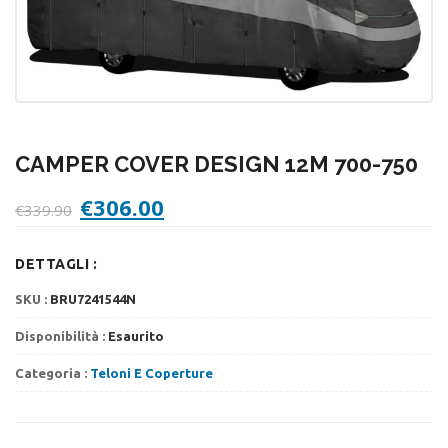
CAMPER COVER DESIGN 12M 700-750
Il
Il
€
306.00
€
339.90
prezzo
prezzo
originale
attuale
DETTAGLI :
era:
è:
€339.90.
€306.00.
SKU :
BRU7241544N
Disponibilità :
Esaurito
Categoria :
Teloni E Coperture