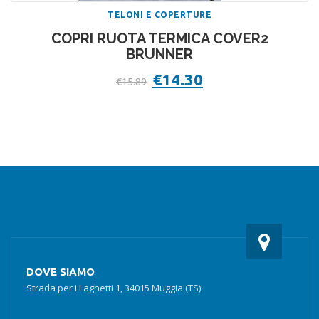
TELONI E COPERTURE
COPRI RUOTA TERMICA COVER2
BRUNNER
Il
€
14.30
Il
€
15.89
prezzo
prezzo
originale
attuale
era:
è:
€15.89.
€14.30.
DOVE SIAMO
Strada per i Laghetti 1, 34015 Muggia (TS)