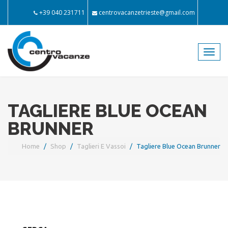
+39 040 231711
centrovacanzetrieste@gmail.com
Toggl
navig
TAGLIERE BLUE OCEAN
BRUNNER
Home
Shop
Taglieri E Vassoi
Tagliere Blue Ocean Brunner