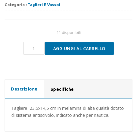
Categoria :
Taglieri E Vassoi
11 disponibili
Tagliere
AGGIUNGI AL CARRELLO
Blue
Ocean
Brunner
quantità
Descrizione
Specifiche
Tagliere 23,5x14,5 cm in melamina di alta qualità dotato
di sistema antiscivolo, indicato anche per nautica.