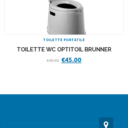
TOILETTE PORTATILE
TOILETTE WC OPTITOIL BRUNNER
Il
€
45.00
Il
€
49.90
prezzo
prezzo
originale
attuale
era:
è:
€49.90.
€45.00.