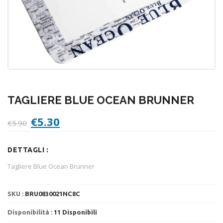
TAGLIERE BLUE OCEAN BRUNNER
Il
Il
€
5.30
€
5.90
prezzo
prezzo
originale
attuale
DETTAGLI :
era:
è:
€5.90.
€5.30.
Tagliere Blue Ocean Brunner
SKU :
BRU0830021NC8C
Disponibilità :
11 Disponibili