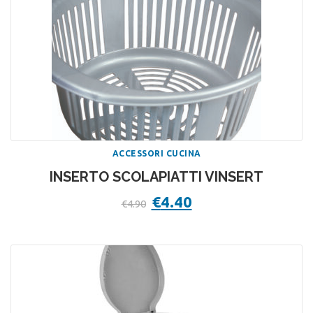
ACCESSORI CUCINA
INSERTO SCOLAPIATTI VINSERT
Il
€
4.40
Il
€
4.90
prezzo
prezzo
originale
attuale
era:
è:
€4.90.
€4.40.