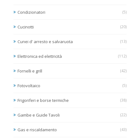
Condizionatori
(5)
Cucinotti
(20)
Cunei d' arresto e salvaruota
(13)
Elettronica ed elettricità
(112)
Fornelli e grill
(42)
Fotovoltaico
(5)
Frigoriferi e borse termiche
(38)
Gambe e Guide Tavoli
(22)
Gas e riscaldamento
(43)