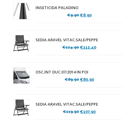
INSETICIDA PALADINO
Il
Il
€
9.90
€
8.90
prezzo
prezzo
originale
attuale
era:
è:
€9.90.
€8.90.
SEDIA ARAVEL VITAC.SALE/PEPPE
Il
Il
€
124.90
€
112.40
prezzo
prezzo
originale
attuale
era:
è:
€124.90.
€112.40.
OSC.INT DUC.07/2014 IN POI
Il
Il
€
89.90
€
80.90
prezzo
prezzo
originale
attuale
era:
è:
€89.90.
€80.90.
SEDIA ARAVEL VITAC.SALE/PEPPE
Il
Il
€
119.90
€
107.90
prezzo
prezzo
originale
attuale
era:
è:
€119.90.
€107.90.