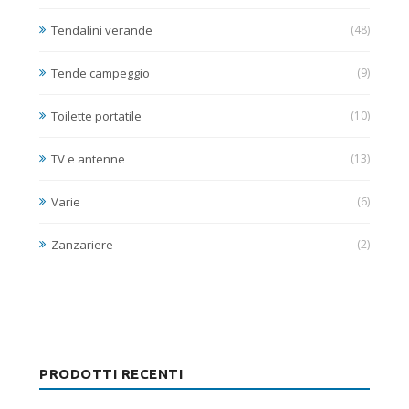
Tendalini verande
(48)
Tende campeggio
(9)
Toilette portatile
(10)
TV e antenne
(13)
Varie
(6)
Zanzariere
(2)
PRODOTTI RECENTI