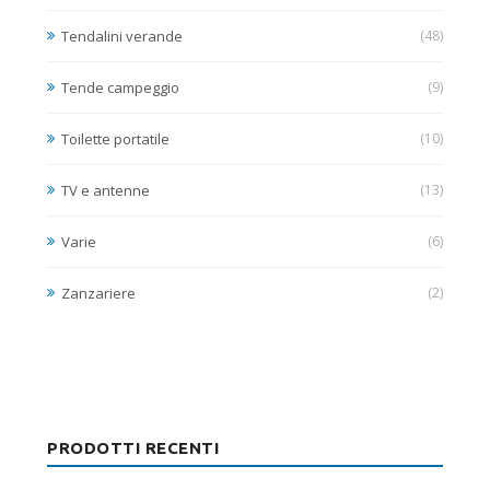
Tendalini verande
(48)
Tende campeggio
(9)
Toilette portatile
(10)
TV e antenne
(13)
Varie
(6)
Zanzariere
(2)
PRODOTTI RECENTI