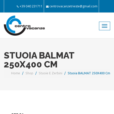
+39 040 231711
centrovacanzetrieste@gmail.com
Toggl
navig
STUOIA BALMAT
250X400 CM
Home
Shop
Stuoie E Zerbini
Stuoia BALMAT 250X400 Cm