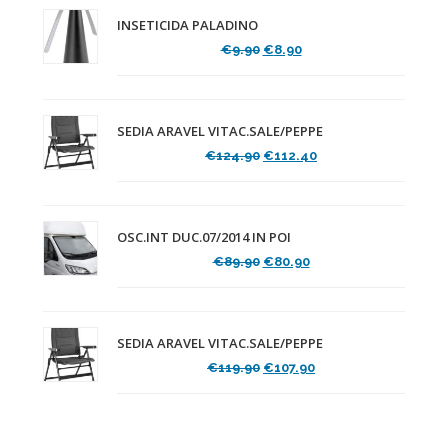
INSETICIDA PALADINO
Il
Il
€
9.90
€
8.90
prezzo
prezzo
originale
attuale
era:
è:
€9.90.
€8.90.
SEDIA ARAVEL VITAC.SALE/PEPPE
Il
Il
€
124.90
€
112.40
prezzo
prezzo
originale
attuale
era:
è:
€124.90.
€112.40.
OSC.INT DUC.07/2014 IN POI
Il
Il
€
89.90
€
80.90
prezzo
prezzo
originale
attuale
era:
è:
€89.90.
€80.90.
SEDIA ARAVEL VITAC.SALE/PEPPE
Il
Il
€
119.90
€
107.90
prezzo
prezzo
originale
attuale
era:
è:
€119.90.
€107.90.