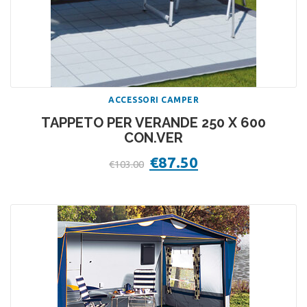
ACCESSORI CAMPER
TAPPETO PER VERANDE 250 X 600
CON.VER
Il
€
87.50
Il
€
103.00
prezzo
prezzo
originale
attuale
era:
è:
€103.00.
€87.50.