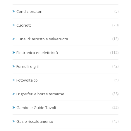
Condizionatori
(5)
Cucinotti
(20)
Cunei d' arresto e salvaruota
(13)
Elettronica ed elettricità
(112)
Fornelli e grill
(42)
Fotovoltaico
(5)
Frigoriferi e borse termiche
(38)
Gambe e Guide Tavoli
(22)
Gas e riscaldamento
(43)