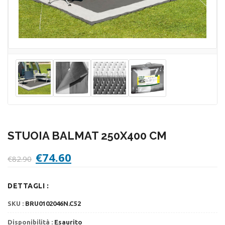
STUOIA BALMAT 250X400 CM
Il
Il
€
74.60
€
82.90
prezzo
prezzo
originale
attuale
DETTAGLI :
era:
è:
€82.90.
€74.60.
SKU :
BRU0102046N.C52
Disponibilità :
Esaurito