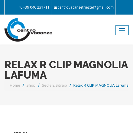
+39 040 231711
centrovacanzetrieste@gmail.com
Toggl
navig
RELAX R CLIP MAGNOLIA
LAFUMA
Home
Shop
Sedie E Sdraio
Relax R CLIP MAGNOLIA Lafuma