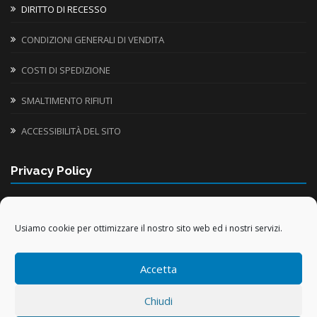
DIRITTO DI RECESSO
CONDIZIONI GENERALI DI VENDITA
COSTI DI SPEDIZIONE
SMALTIMENTO RIFIUTI
ACCESSIBILITÀ DEL SITO
Privacy Policy
INFORMATIVA UTILIZZO COOKIE
Usiamo cookie per ottimizzare il nostro sito web ed i nostri servizi.
TRATTAMENTO DATI PERSONALI
Accetta
TRATTAMENTO DATI ACQUISTI ONLINE
Chiudi