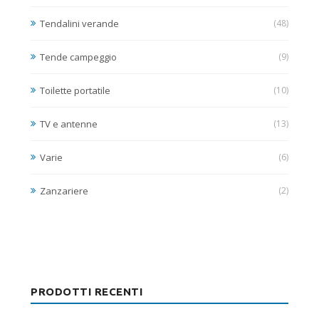
Tendalini verande
(48)
Tende campeggio
(9)
Toilette portatile
(10)
TV e antenne
(13)
Varie
(6)
Zanzariere
(2)
PRODOTTI RECENTI