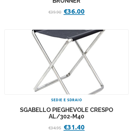
BRUNNER
Il
€
36.00
Il
€
39.90
prezzo
prezzo
originale
attuale
era:
è:
€39.90.
€36.00.
SEDIE E SDRAIO
SGABELLO PIEGHEVOLE CRESPO
AL/302-M40
Il
€
31.40
Il
€
34.95
prezzo
prezzo