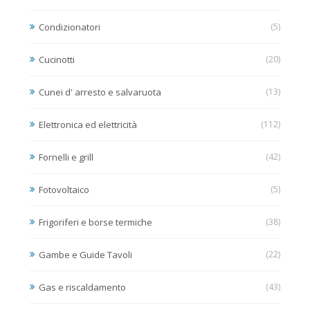
Condizionatori
(5)
Cucinotti
(20)
Cunei d' arresto e salvaruota
(13)
Elettronica ed elettricità
(112)
Fornelli e grill
(42)
Fotovoltaico
(5)
Frigoriferi e borse termiche
(38)
Gambe e Guide Tavoli
(22)
Gas e riscaldamento
(43)