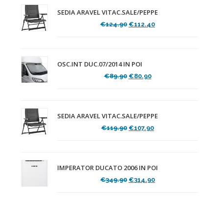
SEDIA ARAVEL VITAC.SALE/PEPPE
Il
Il
€
124.90
€
112.40
prezzo
prezzo
originale
attuale
era:
è:
€124.90.
€112.40.
OSC.INT DUC.07/2014 IN POI
Il
Il
€
89.90
€
80.90
prezzo
prezzo
originale
attuale
era:
è:
€89.90.
€80.90.
SEDIA ARAVEL VITAC.SALE/PEPPE
Il
Il
€
119.90
€
107.90
prezzo
prezzo
originale
attuale
era:
è:
€119.90.
€107.90.
IMPERATOR DUCATO 2006 IN POI
Il
Il
€
349.90
€
314.90
prezzo
prezzo
originale
attuale
era:
è:
€349.90.
€314.90.