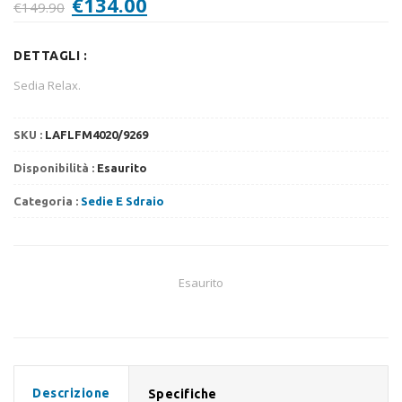
Il
Il
€
134.00
€
149.90
prezzo
prezzo
originale
attuale
DETTAGLI :
era:
è:
€149.90.
€134.00.
Sedia Relax.
SKU :
LAFLFM4020/9269
Disponibilità :
Esaurito
Categoria :
Sedie E Sdraio
Esaurito
Descrizione
Specifiche