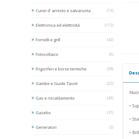
Cunei d' arresto e salvaruota
(13)
Elettronica ed elettricità
(112)
Fornelli e grill
(42)
Fotovoltaico
(5)
Frigoriferi e borse termiche
(38)
Desc
Gambe e Guide Tavoli
(22)
Nuov
Gas e riscaldamento
(43)
• Sup
Gazebo
(37)
• Sta
Generatori
(2)
• Bri