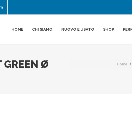
om
HOME
CHI SIAMO
NUOVO E USATO
SHOP
PER
 GREEN Ø
Home