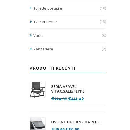
Toilette portatile
(10)
TV e antenne
(13)
Varie
(6)
Zanzariere
(2)
PRODOTTI RECENTI
SEDIA ARAVEL
VITAC.SALE/PEPPE
Il
Il
€
124.90
€
112.40
prezzo
prezzo
originale
attuale
era:
è:
€124.90.
€112.40.
OSC.INT DUC.07/2014 IN POI
Il
Il
€
89.90
€
80.90