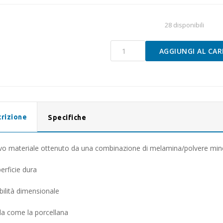
28 disponibili
SCODELLA
AGGIUNGI AL CAR
DOLOMIT
GREEN
Ø
16
cm
quantità
rizione
Specifiche
o materiale ottenuto da una combinazione di melamina/polvere minera
erficie dura
bilità dimensionale
lla come la porcellana