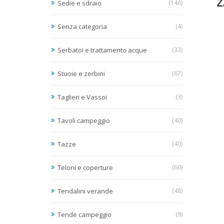
Z
Sedie e sdraio
(146)
Senza categoria
(4)
Serbatoi e trattamento acque
(33)
Stuoie e zerbini
(67)
Taglieri e Vassoi
(3)
Tavoli campeggio
(40)
Tazze
(40)
Teloni e coperture
(60)
Tendalini verande
(48)
Tende campeggio
(9)