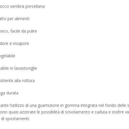
 tocco sembra porcellana
atto per alimenti
enico, facile da pulire
odore e insapore
ngelabile
abile in lavastoviglie
istente alla rottura
nga durata
nte l’utilizzo di una guarnizione in gomma integrata nel fondo delle st
no quasi azzerate le possibilità di scivolamento e caduta e inoltre vie
 di spostamenti.