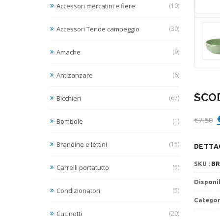
Accessori mercatini e fiere
(10)
Accessori Tende campeggio
(30)
Amache
(9)
Antizanzare
(6)
SCO
Bicchieri
(67)
I
€
7.50
Bombole
(1)
Brandine e lettini
(15)
DETTAG
€
SKU :
BR
Carrelli portatutto
(5)
Disponib
Condizionatori
(5)
Categor
Cucinotti
(20)