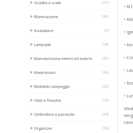
Gradini e scale
(17)
• Al
Illuminazione
(95)
• Ad
Insalatiere
(7)
• Igi
Lampade
(18)
• In
• Co
Manutenzione interni ed esterni
(37)
• Lav
Materassini
(34)
• Res
Mobiletti campeggio
(22)
• Lu
Oblò e finestre
(13)
Media
Ombrelloni e parasole
(24)
vengo
caso
Organizer
(18)