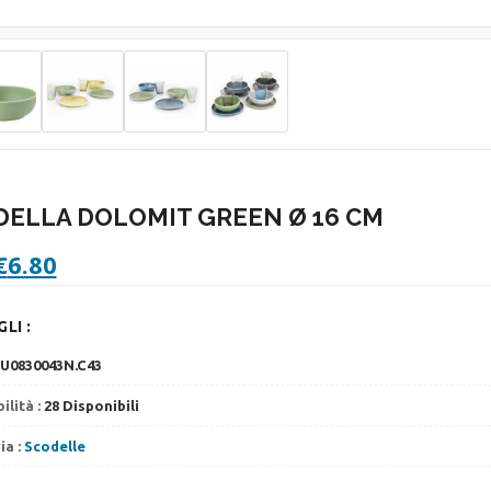
DELLA DOLOMIT GREEN Ø 16 CM
l
Il
€
6.80
prezzo
prezzo
originale
attuale
LI :
era:
è:
7.50.
€6.80.
U0830043N.C43
ilità :
28 Disponibili
ia :
Scodelle