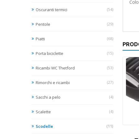
Colo
Oscuranti termici
(54)
Pentole
(29)
Piatti
(68)
PROD
Porta biciclette
(15)
Ricambi WC Thetford
(53)
Rimorchi e ricambi
(27)
Sacchi a pelo
(4)
Scalette
(4)
Scodelle
(11)