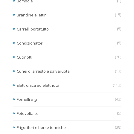
Bombole
(1)
Brandine e lettini
(15)
Carrelli portatutto
(5)
Condizionatori
(5)
Cucinotti
(20)
Cunei d' arresto e salvaruota
(13)
Elettronica ed elettricità
(112)
Fornelli e grill
(42)
Fotovoltaico
(5)
Frigoriferi e borse termiche
(38)