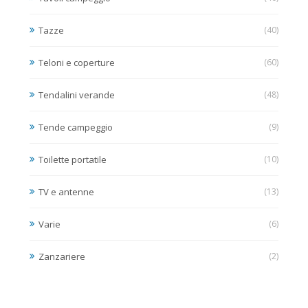
Tazze
(40)
Teloni e coperture
(60)
Tendalini verande
(48)
Tende campeggio
(9)
Toilette portatile
(10)
TV e antenne
(13)
Varie
(6)
Zanzariere
(2)