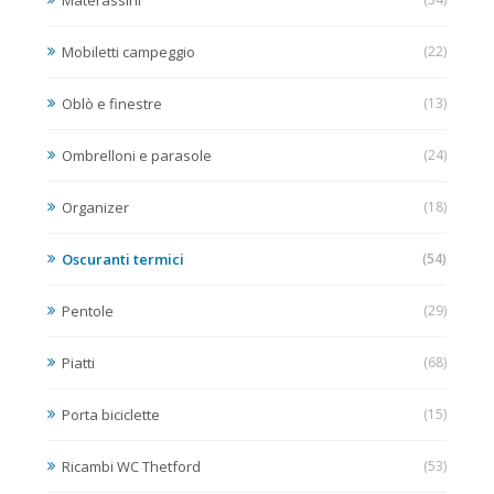
Materassini
Mobiletti campeggio
(22)
Oblò e finestre
(13)
Ombrelloni e parasole
(24)
Organizer
(18)
Oscuranti termici
(54)
Pentole
(29)
Piatti
(68)
Porta biciclette
(15)
Ricambi WC Thetford
(53)