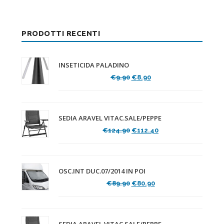
PRODOTTI RECENTI
INSETICIDA PALADINO
Il
Il
€
9.90
€
8.90
prezzo
prezzo
originale
attuale
era:
è:
€9.90.
€8.90.
SEDIA ARAVEL VITAC.SALE/PEPPE
Il
Il
€
124.90
€
112.40
prezzo
prezzo
originale
attuale
era:
è:
€124.90.
€112.40.
OSC.INT DUC.07/2014 IN POI
Il
Il
€
89.90
€
80.90
prezzo
prezzo
originale
attuale
era:
è:
€89.90.
€80.90.