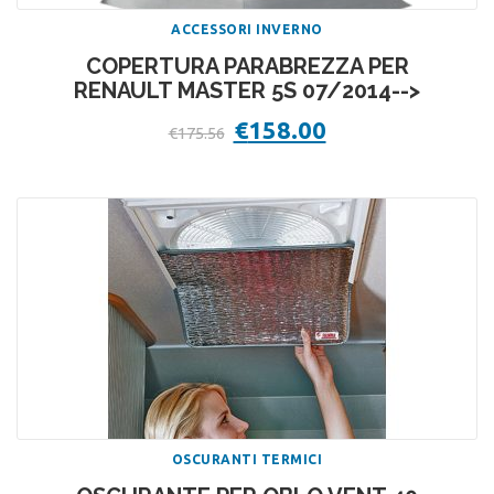
ACCESSORI INVERNO
COPERTURA PARABREZZA PER
RENAULT MASTER 5S 07/2014-->
Il
€
158.00
Il
€
175.56
prezzo
prezzo
originale
attuale
era:
è:
€175.56.
€158.00.
OSCURANTI TERMICI