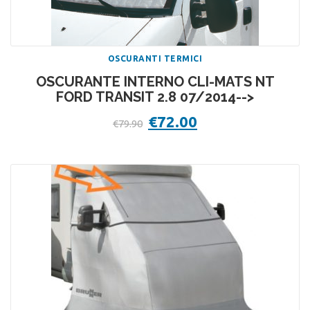
OSCURANTI TERMICI
OSCURANTE INTERNO CLI-MATS NT
FORD TRANSIT 2.8 07/2014-->
Il
€
72.00
Il
€
79.90
prezzo
prezzo
originale
attuale
era:
è:
€79.90.
€72.00.