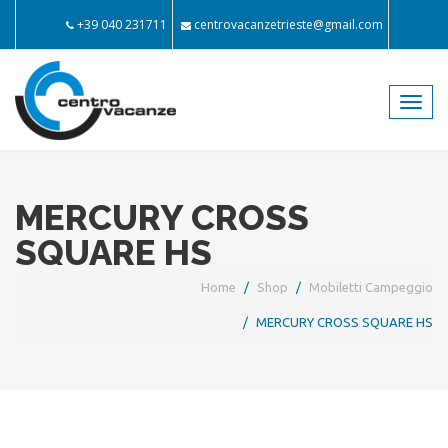
+39 040 231711
centrovacanzetrieste@gmail.com
Toggl
navig
MERCURY CROSS
SQUARE HS
Home
Shop
Mobiletti Campeggio
MERCURY CROSS SQUARE HS