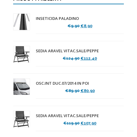
INSETICIDA PALADINO
Il
Il
€
9.90
€
8.90
prezzo
prezzo
originale
attuale
era:
è:
€9.90.
€8.90.
SEDIA ARAVEL VITAC.SALE/PEPPE
Il
Il
€
124.90
€
112.40
prezzo
prezzo
originale
attuale
era:
è:
€124.90.
€112.40.
OSC.INT DUC.07/2014 IN POI
Il
Il
€
89.90
€
80.90
prezzo
prezzo
originale
attuale
era:
è:
€89.90.
€80.90.
SEDIA ARAVEL VITAC.SALE/PEPPE
Il
Il
€
119.90
€
107.90
prezzo
prezzo
originale
attuale