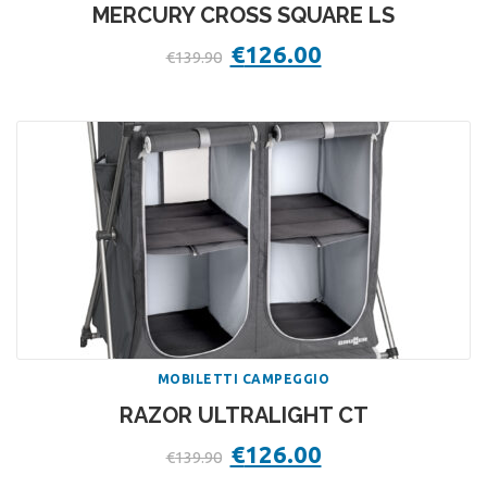
MERCURY CROSS SQUARE LS
Il
€
126.00
Il
€
139.90
prezzo
prezzo
originale
attuale
era:
è:
€139.90.
€126.00.
MOBILETTI CAMPEGGIO
RAZOR ULTRALIGHT CT
Il
€
126.00
Il
€
139.90
prezzo
prezzo
originale
attuale