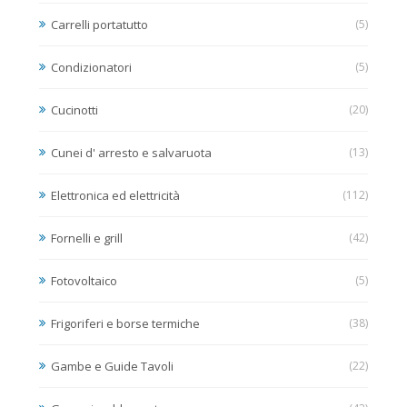
Carrelli portatutto
(5)
Condizionatori
(5)
Cucinotti
(20)
Cunei d' arresto e salvaruota
(13)
Elettronica ed elettricità
(112)
Fornelli e grill
(42)
Fotovoltaico
(5)
Frigoriferi e borse termiche
(38)
Gambe e Guide Tavoli
(22)