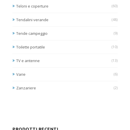
Teloni e coperture
(60)
Tendalini verande
(48)
Tende campeggio
(9)
Toilette portatile
(10)
TV e antenne
(13)
Varie
(6)
Zanzariere
(2)
PRODOTTI RECENTI