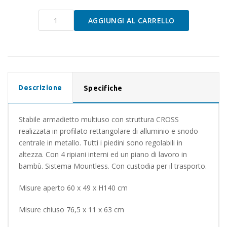
MERCURY
AGGIUNGI AL CARRELLO
CROSS
SQUARE
HS
quantità
Descrizione
Specifiche
Stabile armadietto multiuso con struttura CROSS
realizzata in profilato rettangolare di alluminio e snodo
centrale in metallo. Tutti i piedini sono regolabili in
altezza. Con 4 ripiani interni ed un piano di lavoro in
bambù. Sistema Mountless. Con custodia per il trasporto.
Misure aperto 60 x 49 x H140 cm
Misure chiuso 76,5 x 11 x 63 cm