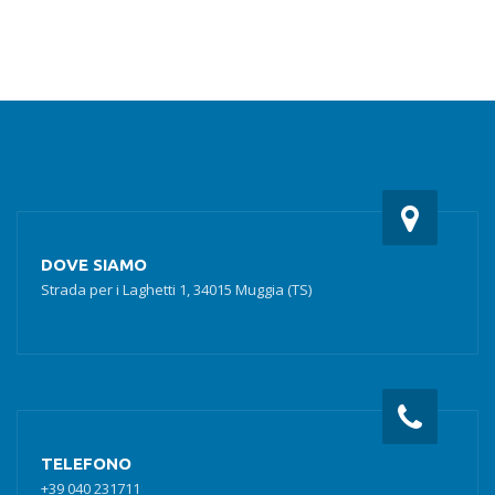
era:
è:
€139.90.
€126.00.
DOVE SIAMO
Strada per i Laghetti 1, 34015 Muggia (TS)
TELEFONO
+39 040 231711