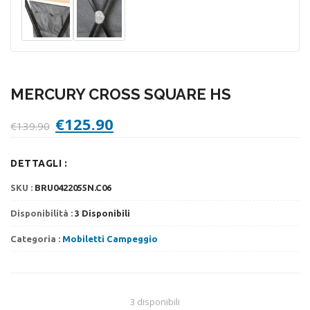
MERCURY CROSS SQUARE HS
Il
Il
€
125.90
€
139.90
prezzo
prezzo
originale
attuale
DETTAGLI :
era:
è:
€139.90.
€125.90.
SKU :
BRU0422055N.C06
Disponibilità :
3 Disponibili
Categoria :
Mobiletti Campeggio
3 disponibili