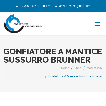
+39 040 231711
centrovacanzetrieste@gmail.com
Toggl
navig
GONFIATORE A MANTICE
SUSSURRO BRUNNER
Home
Shop
Materassini
Gonfiatore A Mantice Sussurro Brunner