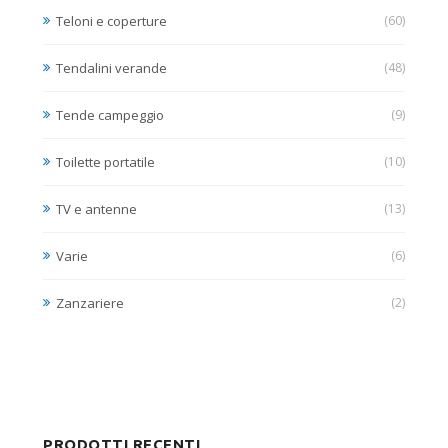
Teloni e coperture
(60)
Tendalini verande
(48)
Tende campeggio
(9)
Toilette portatile
(10)
TV e antenne
(13)
Varie
(6)
Zanzariere
(2)
PRODOTTI RECENTI