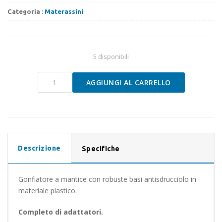
Categoria :
Materassini
5 disponibili
Gonfiatore
AGGIUNGI AL CARRELLO
a
mantice
Sussurro
Brunner
quantità
Descrizione
Specifiche
Gonfiatore a mantice con robuste basi antisdrucciolo in
materiale plastico.
Completo di adattatori.