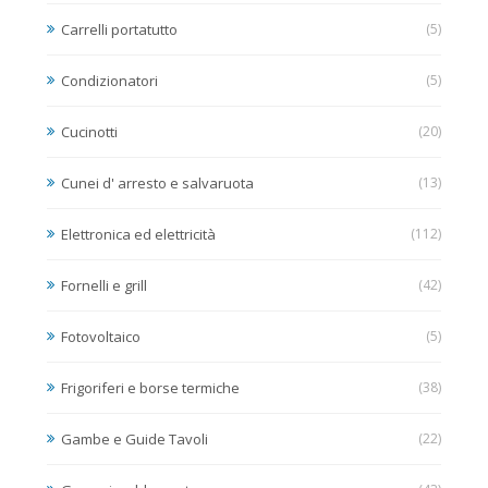
Carrelli portatutto
(5)
Condizionatori
(5)
Cucinotti
(20)
Cunei d' arresto e salvaruota
(13)
Elettronica ed elettricità
(112)
Fornelli e grill
(42)
Fotovoltaico
(5)
Frigoriferi e borse termiche
(38)
Gambe e Guide Tavoli
(22)