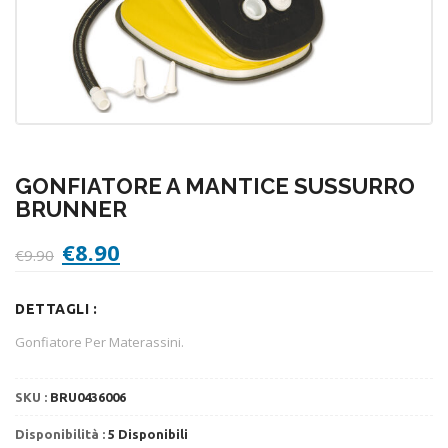
GONFIATORE A MANTICE SUSSURRO
BRUNNER
Il
Il
€
8.90
€
9.90
prezzo
prezzo
originale
attuale
DETTAGLI :
era:
è:
€9.90.
€8.90.
Gonfiatore Per Materassini.
SKU :
BRU0436006
Disponibilità :
5 Disponibili