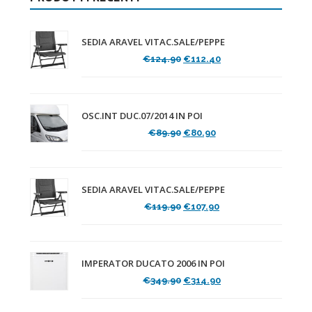
SEDIA ARAVEL VITAC.SALE/PEPPE
Il
Il
€
124.90
€
112.40
prezzo
prezzo
originale
attuale
era:
è:
€124.90.
€112.40.
OSC.INT DUC.07/2014 IN POI
Il
Il
€
89.90
€
80.90
prezzo
prezzo
originale
attuale
era:
è:
€89.90.
€80.90.
SEDIA ARAVEL VITAC.SALE/PEPPE
Il
Il
€
119.90
€
107.90
prezzo
prezzo
originale
attuale
era:
è:
€119.90.
€107.90.
IMPERATOR DUCATO 2006 IN POI
Il
Il
€
349.90
€
314.90
prezzo
prezzo
originale
attuale