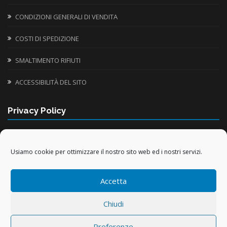
CONDIZIONI GENERALI DI VENDITA
COSTI DI SPEDIZIONE
SMALTIMENTO RIFIUTI
ACCESSIBILITÀ DEL SITO
Privacy Policy
INFORMATIVA UTILIZZO COOKIE
Usiamo cookie per ottimizzare il nostro sito web ed i nostri servizi.
TRATTAMENTO DATI PERSONALI
Accetta
TRATTAMENTO DATI ACQUISTI ONLINE
Chiudi
Preferenze