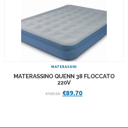
MATERASSINI
MATERASSINO QUENN 38 FLOCCATO
220V
Il
€
89.70
Il
€
105.50
prezzo
prezzo
originale
attuale
era:
è:
€105.50.
€89.70.