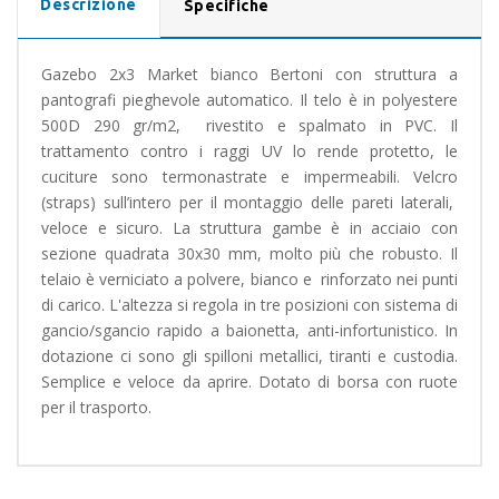
Descrizione
Specifiche
Gazebo 2x3 Market bianco Bertoni con struttura a
pantografi pieghevole automatico. Il telo è in polyestere
500D 290 gr/m2, rivestito e spalmato in PVC. Il
trattamento contro i raggi UV lo rende protetto, le
cuciture sono termonastrate e impermeabili. Velcro
(straps) sull’intero per il montaggio delle pareti laterali,
veloce e sicuro. La struttura gambe è in acciaio con
sezione quadrata 30x30 mm, molto più che robusto. Il
telaio è verniciato a polvere, bianco e rinforzato nei punti
di carico. L'altezza si regola in tre posizioni con sistema di
gancio/sgancio rapido a baionetta, anti-infortunistico. In
dotazione ci sono gli spilloni metallici, tiranti e custodia.
Semplice e veloce da aprire. Dotato di borsa con ruote
per il trasporto.