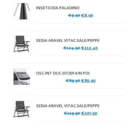
INSETICIDA PALADINO
Il
Il
€
9.90
€
8.90
prezzo
prezzo
originale
attuale
era:
è:
€9.90.
€8.90.
SEDIA ARAVEL VITAC.SALE/PEPPE
Il
Il
€
124.90
€
112.40
prezzo
prezzo
originale
attuale
era:
è:
€124.90.
€112.40.
OSC.INT DUC.07/2014 IN POI
Il
Il
€
89.90
€
80.90
prezzo
prezzo
originale
attuale
era:
è:
€89.90.
€80.90.
SEDIA ARAVEL VITAC.SALE/PEPPE
Il
Il
€
119.90
€
107.90
prezzo
prezzo
originale
attuale
era:
è:
€119.90.
€107.90.