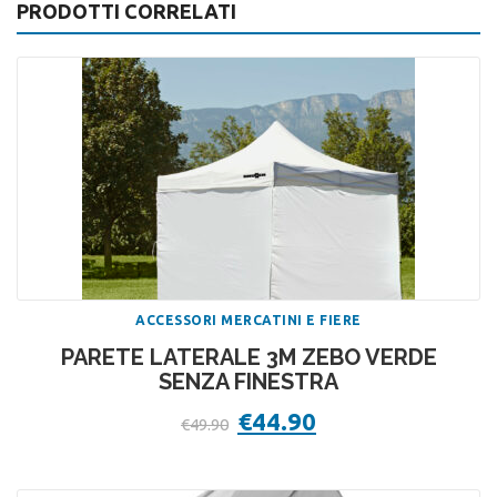
PRODOTTI CORRELATI
ACCESSORI MERCATINI E FIERE
PARETE LATERALE 3M ZEBO VERDE
SENZA FINESTRA
Il
€
44.90
Il
€
49.90
prezzo
prezzo
originale
attuale
era:
è:
€49.90.
€44.90.