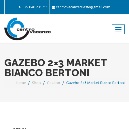
+39 040 231711
centrovacanzetrieste@gmail.com
Toggl
navig
GAZEBO 2×3 MARKET
BIANCO BERTONI
Home
Shop
Gazebo
Gazebo 2×3 Market Bianco Bertoni