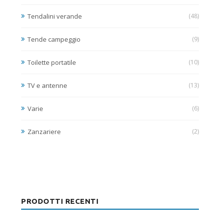
Tendalini verande
(48)
Tende campeggio
(9)
Toilette portatile
(10)
TV e antenne
(13)
Varie
(6)
Zanzariere
(2)
PRODOTTI RECENTI