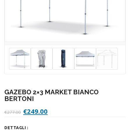
GAZEBO 2×3 MARKET BIANCO
BERTONI
Il
Il
€
249.00
€
277.00
prezzo
prezzo
originale
attuale
DETTAGLI :