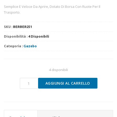
era:
è:
€277.00.
€249.00.
Semplice E Veloce Da Aprire, Dotato Di Borsa Con Ruote Per Il
Trasporto.
SKU :
BERBER251
Disponibilità :
4 Disponibili
Categoria :
Gazebo
4 disponibili
Gazebo
AGGIUNGI AL CARRELLO
2x3
Market
bianco
Bertoni
quantità