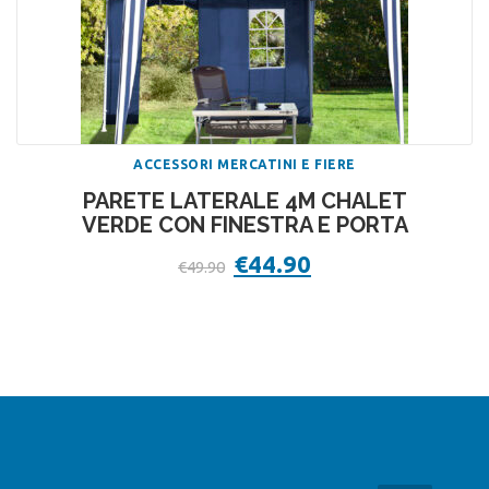
ACCESSORI MERCATINI E FIERE
PARETE LATERALE 4M CHALET
VERDE CON FINESTRA E PORTA
Il
€
44.90
Il
€
49.90
prezzo
prezzo
originale
attuale
era:
è:
€49.90.
€44.90.