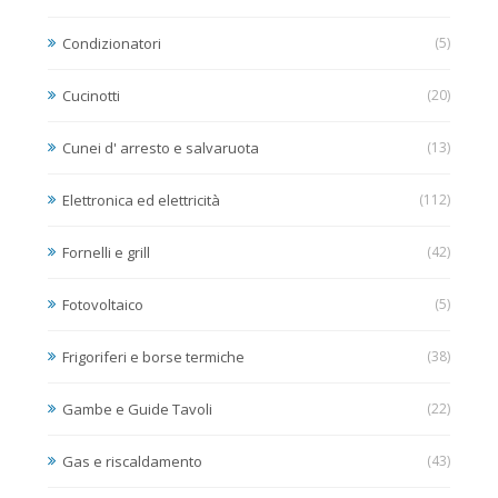
Condizionatori
(5)
Cucinotti
(20)
Cunei d' arresto e salvaruota
(13)
Elettronica ed elettricità
(112)
Fornelli e grill
(42)
Fotovoltaico
(5)
Frigoriferi e borse termiche
(38)
Gambe e Guide Tavoli
(22)
Gas e riscaldamento
(43)