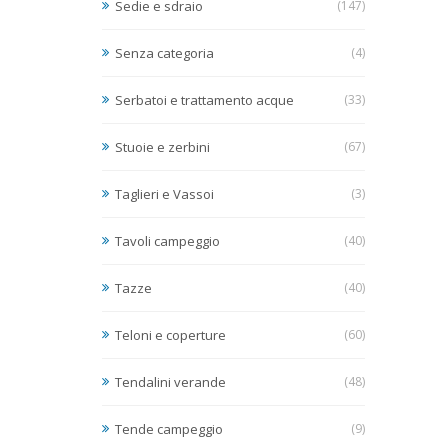
Sedie e sdraio
(147)
Senza categoria
(4)
Serbatoi e trattamento acque
(33)
Stuoie e zerbini
(67)
Taglieri e Vassoi
(3)
Tavoli campeggio
(40)
Tazze
(40)
Teloni e coperture
(60)
Tendalini verande
(48)
Tende campeggio
(9)