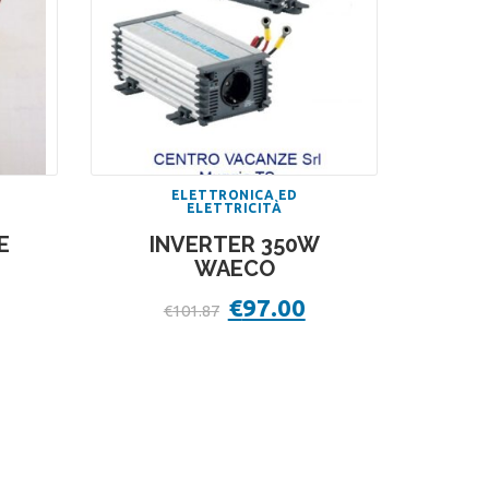
ELETTRONICA ED
ELETTRICITÀ
E
INVERTER 350W
WAECO
Il
€
97.00
Il
€
101.87
prezzo
prezzo
originale
attuale
era:
è:
€101.87.
€97.00.