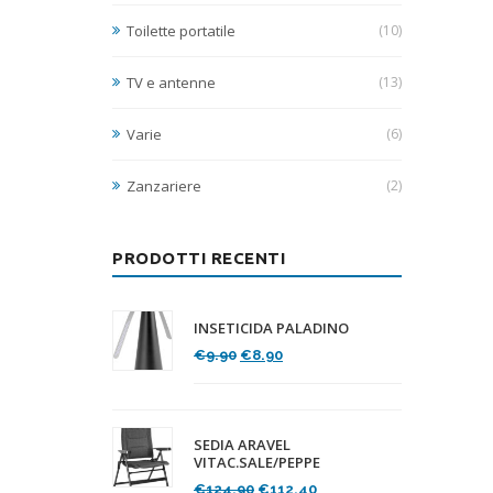
Toilette portatile
(10)
TV e antenne
(13)
Varie
(6)
Zanzariere
(2)
PRODOTTI RECENTI
INSETICIDA PALADINO
Il
Il
€
9.90
€
8.90
prezzo
prezzo
originale
attuale
era:
è:
€9.90.
€8.90.
SEDIA ARAVEL
VITAC.SALE/PEPPE
Il
Il
€
124.90
€
112.40