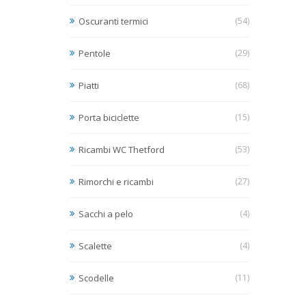
Oscuranti termici
(54)
Pentole
(29)
Piatti
(68)
Porta biciclette
(15)
Ricambi WC Thetford
(53)
Rimorchi e ricambi
(27)
Sacchi a pelo
(4)
Scalette
(4)
Scodelle
(11)