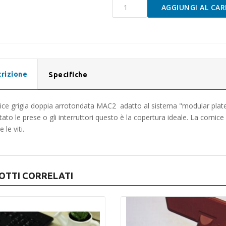
Cornice
AGGIUNGI AL CAR
Doppia
Arrotondata
CBE
Grigia
quantità
rizione
Specifiche
ice grigia doppia arrotondata MAC2 adatto al sistema "modular pla
ato le prese o gli interruttori questo è la copertura ideale. La corni
 le viti.
OTTI CORRELATI