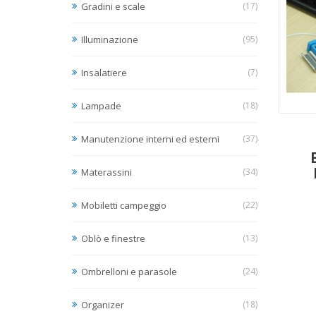
Gradini e scale
(17)
Illuminazione
(95)
Insalatiere
(7)
Lampade
(18)
Manutenzione interni ed esterni
(37)
Materassini
(34)
Mobiletti campeggio
(22)
Oblò e finestre
(13)
Ombrelloni e parasole
(24)
Organizer
(18)