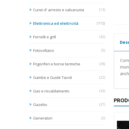
Cunei d' arresto e salvaruota
(13)
Elettronica ed elettricità
(112)
Fornelli e grill
(42)
Desc
Fotovoltaico
(5)
Corn
Frigoriferi e borse termiche
(38)
mont
anche
Gambe e Guide Tavoli
(22)
Gas e riscaldamento
(43)
PROD
Gazebo
(37)
Generatori
(2)