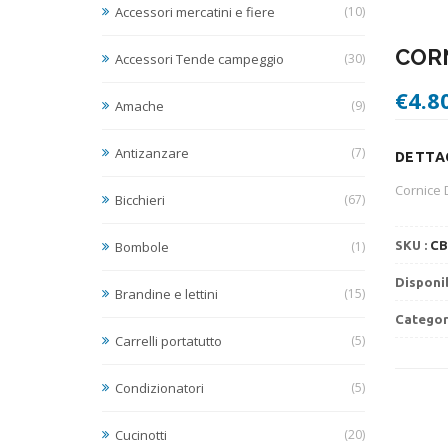
Accessori mercatini e fiere
(10)
COR
Accessori Tende campeggio
(30)
€
4.8
Amache
(9)
Antizanzare
(7)
DETTAG
Cornice 
Bicchieri
(67)
Bombole
(1)
SKU :
CB
Disponib
Brandine e lettini
(15)
Categor
Carrelli portatutto
(5)
Condizionatori
(5)
Cucinotti
(20)