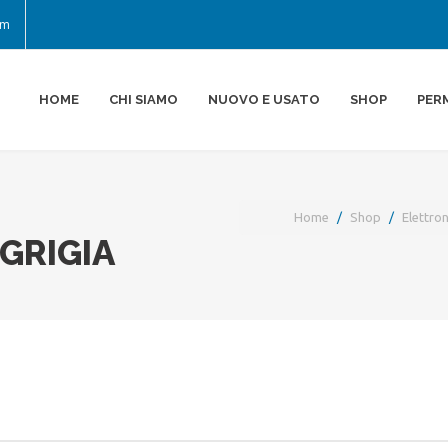
om
HOME
CHI SIAMO
NUOVO E USATO
SHOP
PER
Home
Shop
Elettron
GRIGIA