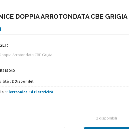
NICE DOPPIA ARROTONDATA CBE GRIGIA
0
LI :
Doppia Arrotondata CBE Grigia
E215040
ilità :
2 Disponibili
ia :
Elettronica Ed Elettricità
2 disponibili