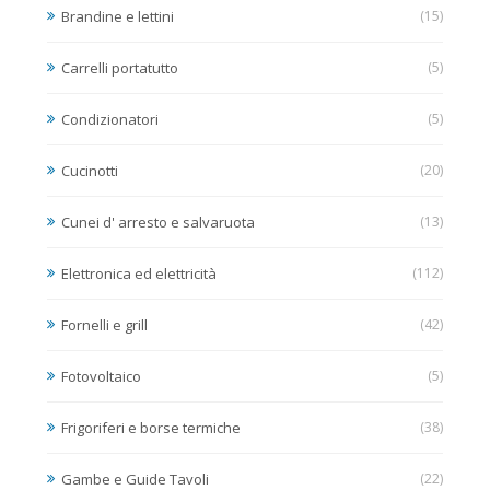
Brandine e lettini
(15)
Carrelli portatutto
(5)
Condizionatori
(5)
Cucinotti
(20)
Cunei d' arresto e salvaruota
(13)
Elettronica ed elettricità
(112)
Fornelli e grill
(42)
Fotovoltaico
(5)
Frigoriferi e borse termiche
(38)
Gambe e Guide Tavoli
(22)