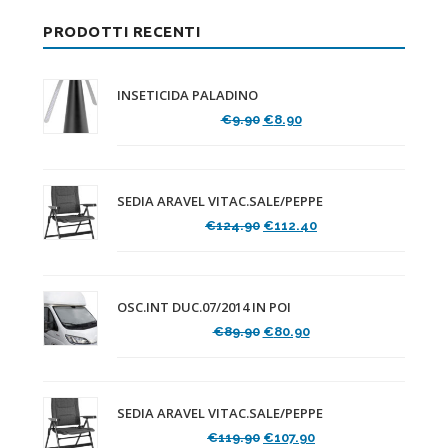
PRODOTTI RECENTI
INSETICIDA PALADINO
Il
Il
€
9.90
€
8.90
prezzo
prezzo
originale
attuale
era:
è:
€9.90.
€8.90.
SEDIA ARAVEL VITAC.SALE/PEPPE
Il
Il
€
124.90
€
112.40
prezzo
prezzo
originale
attuale
era:
è:
€124.90.
€112.40.
OSC.INT DUC.07/2014 IN POI
Il
Il
€
89.90
€
80.90
prezzo
prezzo
originale
attuale
era:
è:
€89.90.
€80.90.
SEDIA ARAVEL VITAC.SALE/PEPPE
Il
Il
€
119.90
€
107.90