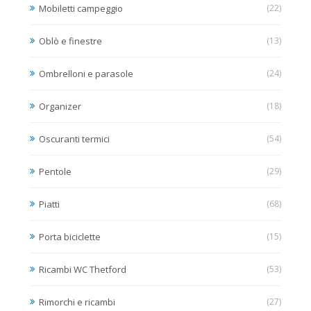
Mobiletti campeggio
(22)
Oblò e finestre
(13)
Ombrelloni e parasole
(24)
Organizer
(18)
Oscuranti termici
(54)
Pentole
(29)
Piatti
(68)
Porta biciclette
(15)
Ricambi WC Thetford
(53)
Rimorchi e ricambi
(27)