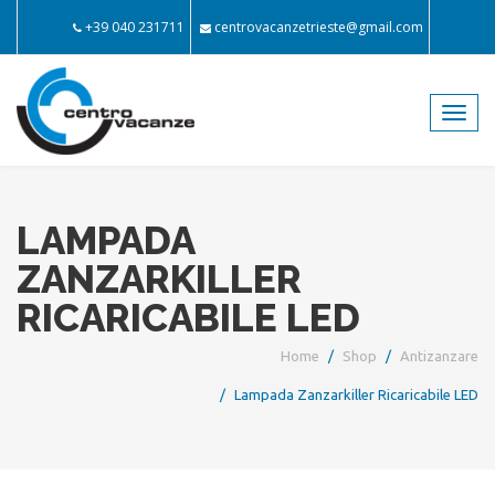
+39 040 231711
centrovacanzetrieste@gmail.com
Toggl
navig
LAMPADA
ZANZARKILLER
RICARICABILE LED
Home
Shop
Antizanzare
Lampada Zanzarkiller Ricaricabile LED