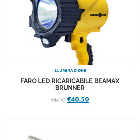
ILLUMINAZIONE
FARO LED RICARICABILE BEAMAX
BRUNNER
Il
€
40.50
Il
€
44.90
prezzo
prezzo
originale
attuale
era:
è:
€44.90.
€40.50.