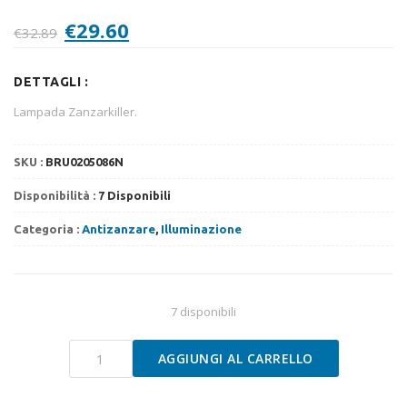
Il
Il
€
29.60
€
32.89
prezzo
prezzo
originale
attuale
DETTAGLI :
era:
è:
€32.89.
€29.60.
Lampada Zanzarkiller.
SKU :
BRU0205086N
Disponibilità :
7 Disponibili
Categoria :
Antizanzare
,
Illuminazione
7 disponibili
Lampada
AGGIUNGI AL CARRELLO
Zanzarkiller
ricaricabile
LED