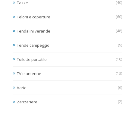
Tazze
(40)
Teloni e coperture
(60)
Tendalini verande
(48)
Tende campeggio
(9)
Toilette portatile
(10)
TV e antenne
(13)
Varie
(6)
Zanzariere
(2)