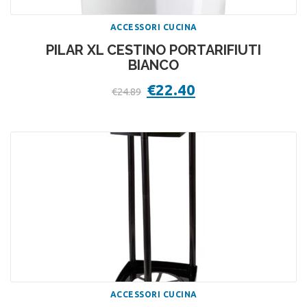
ACCESSORI CUCINA
PILAR XL CESTINO PORTARIFIUTI
BIANCO
Il
€
22.40
Il
€
24.89
prezzo
prezzo
originale
attuale
era:
è:
€24.89.
€22.40.
ACCESSORI CUCINA