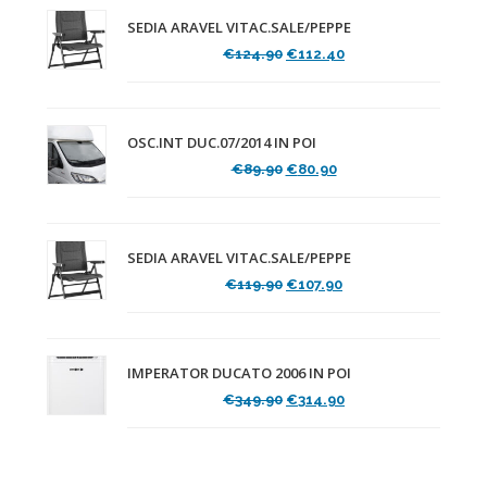
SEDIA ARAVEL VITAC.SALE/PEPPE
Il
Il
€
124.90
€
112.40
prezzo
prezzo
originale
attuale
era:
è:
€124.90.
€112.40.
OSC.INT DUC.07/2014 IN POI
Il
Il
€
89.90
€
80.90
prezzo
prezzo
originale
attuale
era:
è:
€89.90.
€80.90.
SEDIA ARAVEL VITAC.SALE/PEPPE
Il
Il
€
119.90
€
107.90
prezzo
prezzo
originale
attuale
era:
è:
€119.90.
€107.90.
IMPERATOR DUCATO 2006 IN POI
Il
Il
€
349.90
€
314.90
prezzo
prezzo
originale
attuale
era:
è:
€349.90.
€314.90.