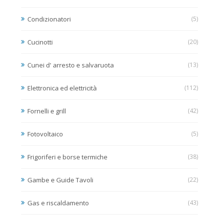
Condizionatori
(5)
Cucinotti
(20)
Cunei d' arresto e salvaruota
(13)
Elettronica ed elettricità
(112)
Fornelli e grill
(42)
Fotovoltaico
(5)
Frigoriferi e borse termiche
(38)
Gambe e Guide Tavoli
(22)
Gas e riscaldamento
(43)