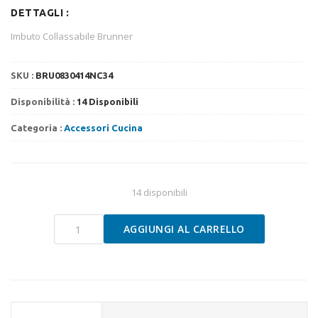
originale
attuale
DETTAGLI :
era:
è:
€9.50.
€8.60.
Imbuto Collassabile Brunner
SKU :
BRU0830414NC34
Disponibilità :
14 Disponibili
Categoria :
Accessori Cucina
14 disponibili
Imbuto
AGGIUNGI AL CARRELLO
Pieghevole
Brunner
quantità