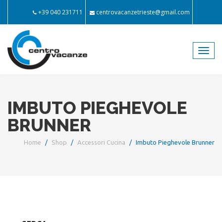
+39 040 231711
centrovacanzetrieste@gmail.com
Toggl
navig
IMBUTO PIEGHEVOLE
BRUNNER
Home
Shop
Accessori Cucina
Imbuto Pieghevole Brunner