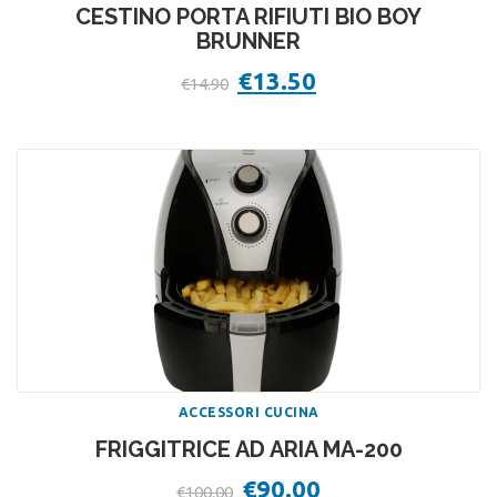
CESTINO PORTA RIFIUTI BIO BOY
BRUNNER
Il
€
13.50
Il
€
14.90
prezzo
prezzo
originale
attuale
era:
è:
€14.90.
€13.50.
ACCESSORI CUCINA
FRIGGITRICE AD ARIA MA-200
Il
€
90.00
Il
€
100.00