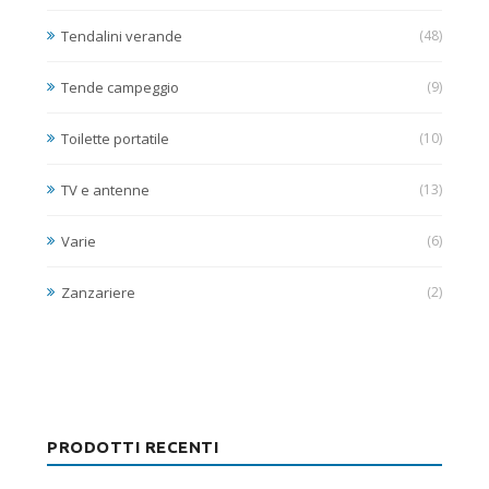
Tendalini verande
(48)
Tende campeggio
(9)
Toilette portatile
(10)
TV e antenne
(13)
Varie
(6)
Zanzariere
(2)
PRODOTTI RECENTI