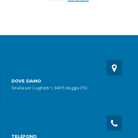
prezzo
prezzo
originale
attuale
era:
è:
€100.00.
€90.00.
DOVE SIAMO
Strada per i Laghetti 1, 34015 Muggia (TS)
TELEFONO