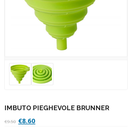
IMBUTO PIEGHEVOLE BRUNNER
Il
Il
€
8.60
€
9.50
prezzo
prezzo