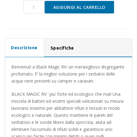
DISGREGANTE
AGGIUNGI AL CARRELLO
ACQUE
NERE
16
BUSTINE
DA
30GR
Descrizione
quantità
Specifiche
Benvenuti a Black Magic RV: un meraviglioso disgregante
profumato. E’ la miglior soluzione per i serbatoi delle
acque nere presenti su camper e caravan.
BLACK MAGIC RV ’ piu’ forte ed ecologico che mai! Una
miscela di batteri ed enzimi speciali selezionati su misura
lavorano insieme per abbattere rifiuti e tessuti in modo
ecologico e naturale. Questo mantiene le pareti del
serbatoio e le sonde libere dalla sporcizia, aiuta ad
eliminare l’accumulo di rifiuti solidi e garantisce uno
scarico più facile con minimi detriti o quasi nulli.