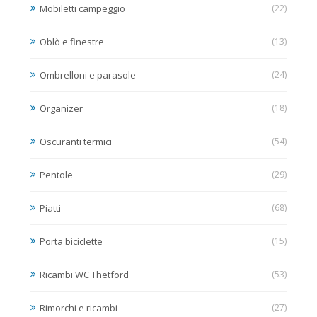
Mobiletti campeggio
(22)
Oblò e finestre
(13)
Ombrelloni e parasole
(24)
Organizer
(18)
Oscuranti termici
(54)
Pentole
(29)
Piatti
(68)
Porta biciclette
(15)
Ricambi WC Thetford
(53)
Rimorchi e ricambi
(27)