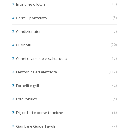
Brandine e lettini
(15)
Carrelli portatutto
(5)
Condizionatori
(5)
Cucinotti
(20)
Cunei d' arresto e salvaruota
(13)
Elettronica ed elettricità
(112)
Fornelli e grill
(42)
Fotovoltaico
(5)
Frigoriferi e borse termiche
(38)
Gambe e Guide Tavoli
(22)