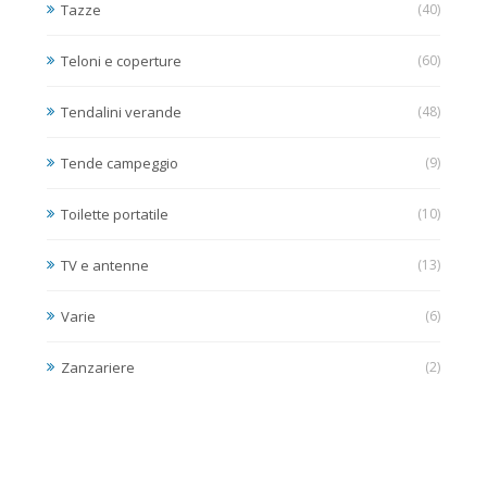
Tazze
(40)
Teloni e coperture
(60)
Tendalini verande
(48)
Tende campeggio
(9)
Toilette portatile
(10)
TV e antenne
(13)
Varie
(6)
Zanzariere
(2)