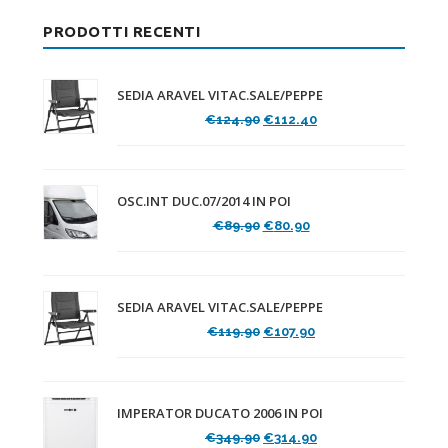
PRODOTTI RECENTI
SEDIA ARAVEL VITAC.SALE/PEPPE
Il
Il
€
124.90
€
112.40
prezzo
prezzo
originale
attuale
era:
è:
€124.90.
€112.40.
OSC.INT DUC.07/2014 IN POI
Il
Il
€
89.90
€
80.90
prezzo
prezzo
originale
attuale
era:
è:
€89.90.
€80.90.
SEDIA ARAVEL VITAC.SALE/PEPPE
Il
Il
€
119.90
€
107.90
prezzo
prezzo
originale
attuale
era:
è:
€119.90.
€107.90.
IMPERATOR DUCATO 2006 IN POI
Il
Il
€
349.90
€
314.90