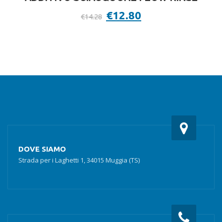
Il
€
12.80
Il
€
14.28
prezzo
prezzo
originale
attuale
era:
è:
€14.28.
€12.80.
DOVE SIAMO
Strada per i Laghetti 1, 34015 Muggia (TS)