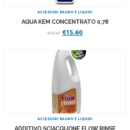
ACCESSORI BAGNO E LIQUIDI
AQUA KEM CONCENTRATO 0,78
Il
€
15.60
Il
€
18.30
prezzo
prezzo
originale
attuale
era:
è:
€18.30.
€15.60.
ACCESSORI BAGNO E LIQUIDI
ADDITIVO SCIACQUONE FLOW RINSE