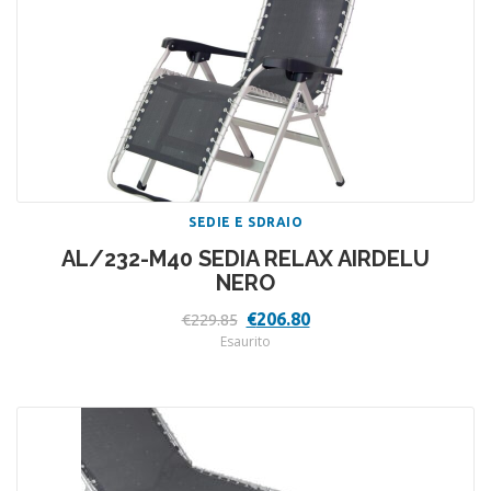
SEDIE E SDRAIO
AL/232-M40 SEDIA RELAX AIRDELU
NERO
Il
Il
€
206.80
€
229.85
prezzo
prezzo
Esaurito
originale
attuale
era:
è:
€229.85.
€206.80.