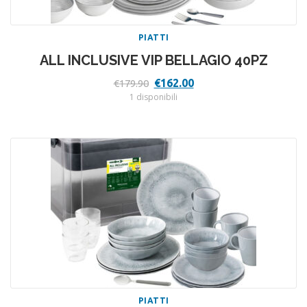
PIATTI
ALL INCLUSIVE VIP BELLAGIO 40PZ
Il
Il
€
162.00
€
179.90
prezzo
prezzo
1 disponibili
originale
attuale
era:
è:
€179.90.
€162.00.
PIATTI