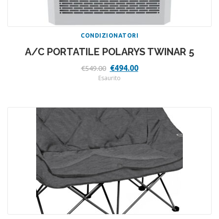
CONDIZIONATORI
A/C PORTATILE POLARYS TWINAR 5
Il
Il
€
494.00
€
549.00
prezzo
prezzo
Esaurito
originale
attuale
era:
è:
€549.00.
€494.00.