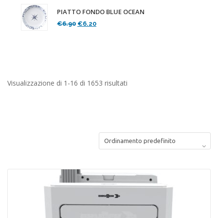
PIATTO FONDO BLUE OCEAN
Il
Il
€
6.90
€
6.20
prezzo
prezzo
originale
attuale
era:
è:
€6.90.
€6.20.
Visualizzazione di 1-16 di 1653 risultati