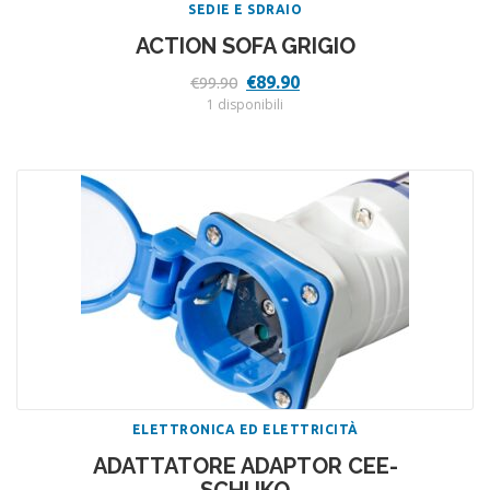
SEDIE E SDRAIO
ACTION SOFA GRIGIO
Il
Il
€
89.90
€
99.90
prezzo
prezzo
1 disponibili
originale
attuale
era:
è:
€99.90.
€89.90.
ELETTRONICA ED ELETTRICITÀ
ADATTATORE ADAPTOR CEE-