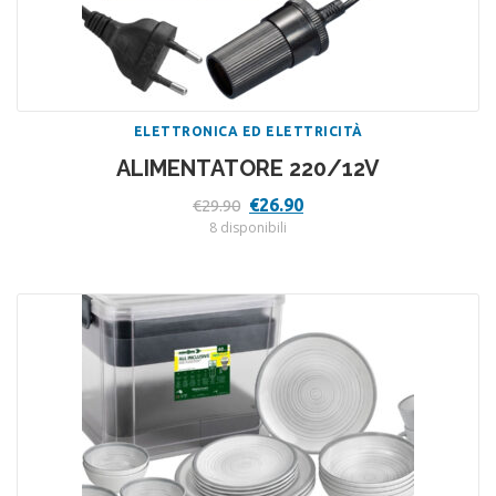
ELETTRONICA ED ELETTRICITÀ
ALIMENTATORE 220/12V
Il
Il
€
26.90
€
29.90
prezzo
prezzo
8 disponibili
originale
attuale
era:
è:
€29.90.
€26.90.