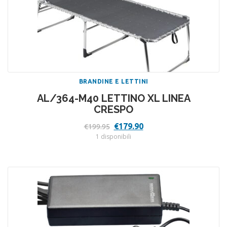
BRANDINE E LETTINI
AL/364-M40 LETTINO XL LINEA
CRESPO
Il
Il
€
179.90
€
199.95
prezzo
prezzo
1 disponibili
originale
attuale
era:
è:
€199.95.
€179.90.