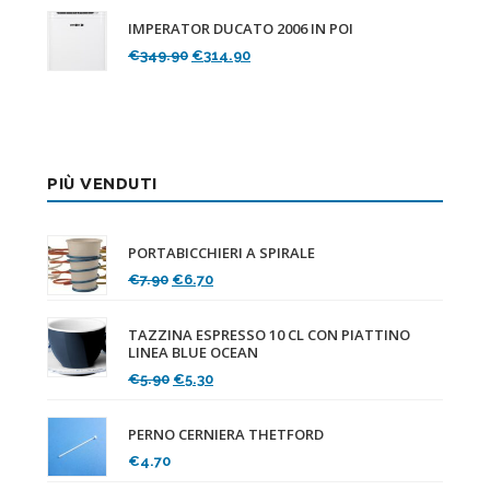
originale
attuale
IMPERATOR DUCATO 2006 IN POI
era:
è:
Il
Il
€
349.90
€
314.90
€119.90.
€107.90.
prezzo
prezzo
originale
attuale
era:
è:
€349.90.
€314.90.
PIÙ VENDUTI
PORTABICCHIERI A SPIRALE
Il
Il
€
7.90
€
6.70
prezzo
prezzo
originale
attuale
TAZZINA ESPRESSO 10 CL CON PIATTINO
era:
è:
LINEA BLUE OCEAN
€7.90.
€6.70.
Il
Il
€
5.90
€
5.30
prezzo
prezzo
originale
attuale
PERNO CERNIERA THETFORD
era:
è:
€
4.70
€5.90.
€5.30.