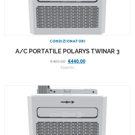
CONDIZIONATORI
A/C PORTATILE POLARYS TWINAR 3
Il
Il
€
440.00
€
489.00
prezzo
prezzo
Esaurito
originale
attuale
era:
è:
€489.00.
€440.00.