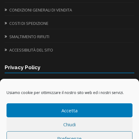
CONDIZIONI GENERALI DI VENDITA
COSTI DI SPEDIZIONE
SMALTIMENTO RIFIUTI
ACCESSIBILITÀ DEL SITO
Privacy Policy
INFORMATIVA UTILIZZO COOKIE
Usiamo cookie per ottimizzare il nostro sito web ed i nostri servizi.
TRATTAMENTO DATI PERSONALI
Accetta
TRATTAMENTO DATI ACQUISTI ONLINE
Chiudi
Preferenze