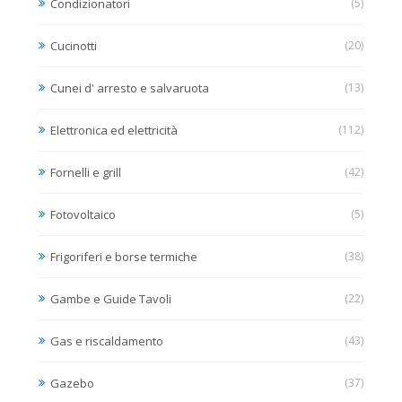
Condizionatori
(5)
Cucinotti
(20)
Cunei d' arresto e salvaruota
(13)
Elettronica ed elettricità
(112)
Fornelli e grill
(42)
Fotovoltaico
(5)
Frigoriferi e borse termiche
(38)
Gambe e Guide Tavoli
(22)
Gas e riscaldamento
(43)
Gazebo
(37)