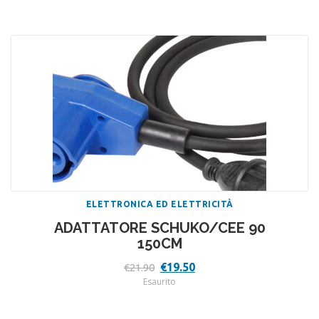
originale
attuale
era:
è:
€7.90.
€7.10.
ELETTRONICA ED ELETTRICITÀ
ADATTATORE SCHUKO/CEE 90
150CM
Il
Il
€
19.50
€
21.90
prezzo
prezzo
Esaurito
originale
attuale
era:
è:
€21.90.
€19.50.