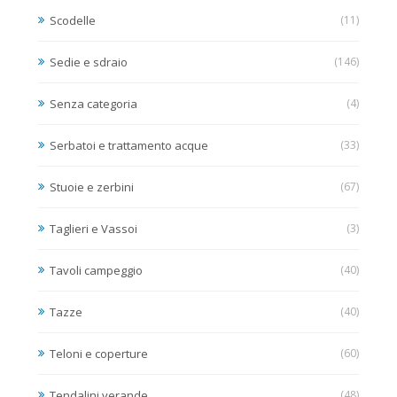
Scodelle
(11)
Sedie e sdraio
(146)
Senza categoria
(4)
Serbatoi e trattamento acque
(33)
Stuoie e zerbini
(67)
Taglieri e Vassoi
(3)
Tavoli campeggio
(40)
Tazze
(40)
Teloni e coperture
(60)
Tendalini verande
(48)