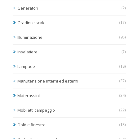
Generatori
(2)
Gradini e scale
(17)
Illuminazione
(95)
Insalatiere
(7)
Lampade
(18)
Manutenzione interni ed esterni
(37)
Materassini
(34)
Mobiletti campeggio
(22)
Oblò e finestre
(13)