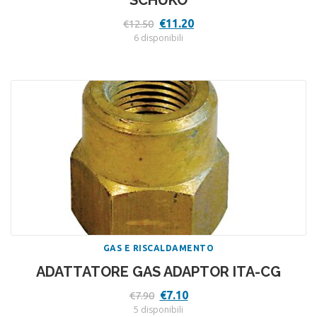
SCHUKO
Il
Il
€
11.20
€
12.50
prezzo
prezzo
6 disponibili
originale
attuale
era:
è:
€12.50.
€11.20.
GAS E RISCALDAMENTO
ADATTATORE GAS ADAPTOR ITA-CG
Il
Il
€
7.10
€
7.90
prezzo
prezzo
5 disponibili