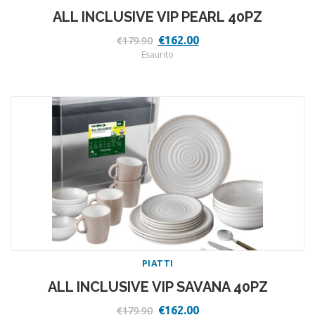
ALL INCLUSIVE VIP PEARL 40PZ
Il
Il
€
162.00
€
179.90
prezzo
prezzo
Esaurito
originale
attuale
era:
è:
€179.90.
€162.00.
PIATTI
ALL INCLUSIVE VIP SAVANA 40PZ
Il
Il
€
162.00
€
179.90