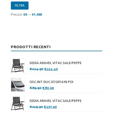
Prezzo
Prezzo
FILTRA
Min
Max
Prezzo:
€0
—
€1,060
PRODOTTI RECENTI
SEDIA ARAVEL VITAC.SALE/PEPPE
Il
Il
€
124.90
€
112.40
prezzo
prezzo
originale
attuale
OSC.INT DUC.07/2014 IN POI
era:
è:
Il
Il
€
89.90
€
80.90
€124.90.
€112.40.
prezzo
prezzo
originale
attuale
SEDIA ARAVEL VITAC.SALE/PEPPE
era:
è:
Il
Il
€
119.90
€
107.90
€89.90.
€80.90.
prezzo
prezzo