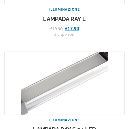
ILLUMINAZIONE
LAMPADA RAY L
Il
Il
€
17.90
€
19.90
prezzo
prezzo
2 disponibili
originale
attuale
era:
è:
€19.90.
€17.90.
ILLUMINAZIONE