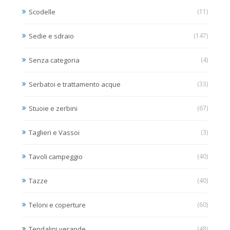
Scodelle
(11)
Sedie e sdraio
(147)
Senza categoria
(4)
Serbatoi e trattamento acque
(33)
Stuoie e zerbini
(67)
Taglieri e Vassoi
(3)
Tavoli campeggio
(40)
Tazze
(40)
Teloni e coperture
(60)
Tendalini verande
(48)