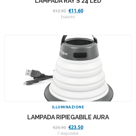
LAMPADA RAY S 24 LED
Il
Il
€
11.60
€
12.90
prezzo
prezzo
Esaurito
originale
attuale
era:
è:
€12.90.
€11.60.
ILLUMINAZIONE
LAMPADA RIPIEGABILE AURA
Il
Il
€
23.50
€
25.90
prezzo
prezzo
7 disponibili