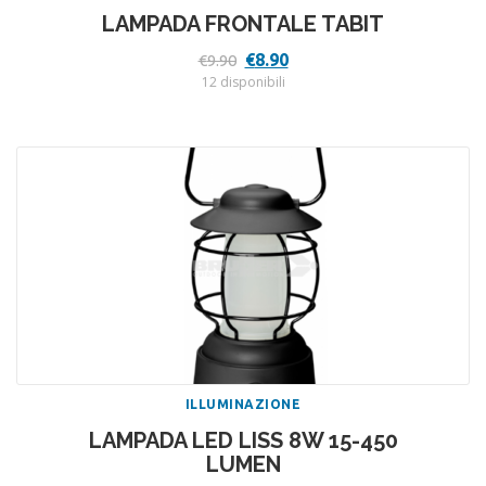
LAMPADA FRONTALE TABIT
Il
Il
€
8.90
€
9.90
prezzo
prezzo
12 disponibili
originale
attuale
era:
è:
€9.90.
€8.90.
ILLUMINAZIONE
LAMPADA LED LISS 8W 15-450
LUMEN