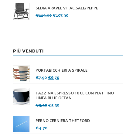
originale
attuale
SEDIA ARAVEL VITAC.SALE/PEPPE
era:
è:
Il
Il
€
119.90
€
107.90
€89.90.
€80.90.
prezzo
prezzo
originale
attuale
era:
è:
€119.90.
€107.90.
PIÙ VENDUTI
PORTABICCHIERI A SPIRALE
Il
Il
€
7.90
€
6.70
prezzo
prezzo
originale
attuale
TAZZINA ESPRESSO 10 CL CON PIATTINO
era:
è:
LINEA BLUE OCEAN
€7.90.
€6.70.
Il
Il
€
5.90
€
5.30
prezzo
prezzo
originale
attuale
PERNO CERNIERA THETFORD
era:
è:
€
4.70
€5.90.
€5.30.