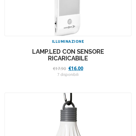
ILLUMINAZIONE
LAMP.LED CON SENSORE
RICARICABILE
Il
Il
€
16.00
€
17.90
prezzo
prezzo
7 disponibili
originale
attuale
era:
è:
€17.90.
€16.00.