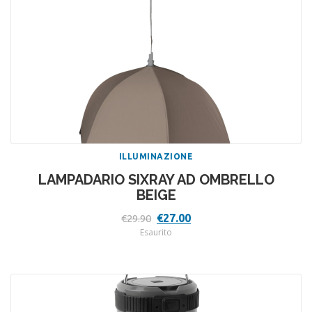
ILLUMINAZIONE
LAMPADARIO SIXRAY AD OMBRELLO
BEIGE
Il
Il
€
27.00
€
29.90
prezzo
prezzo
Esaurito
originale
attuale
era:
è:
€29.90.
€27.00.