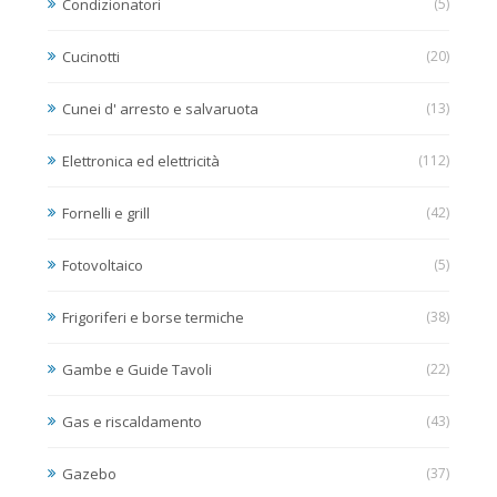
Condizionatori
(5)
Cucinotti
(20)
Cunei d' arresto e salvaruota
(13)
Elettronica ed elettricità
(112)
Fornelli e grill
(42)
Fotovoltaico
(5)
Frigoriferi e borse termiche
(38)
Gambe e Guide Tavoli
(22)
Gas e riscaldamento
(43)
Gazebo
(37)