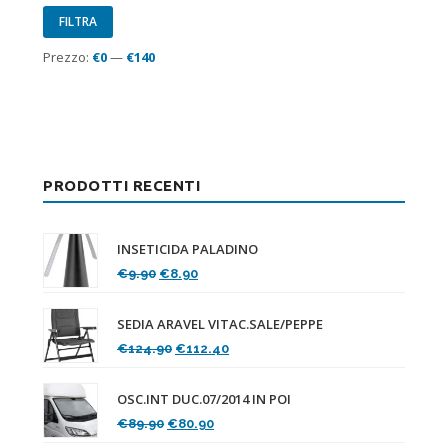
Prezzo
Prezzo
FILTRA
Min
Max
Prezzo:
€0
—
€140
PRODOTTI RECENTI
INSETICIDA PALADINO
Il
Il
€
9.90
€
8.90
prezzo
prezzo
originale
attuale
SEDIA ARAVEL VITAC.SALE/PEPPE
era:
è:
Il
Il
€
124.90
€
112.40
€9.90.
€8.90.
prezzo
prezzo
originale
attuale
OSC.INT DUC.07/2014 IN POI
era:
è:
Il
Il
€
89.90
€
80.90
€124.90.
€112.40.
prezzo
prezzo