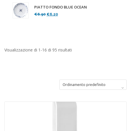
PIATTO FONDO BLUE OCEAN
Il
Il
€
6.90
€
6.20
prezzo
prezzo
originale
attuale
era:
è:
€6.90.
€6.20.
Visualizzazione di 1-16 di 95 risultati