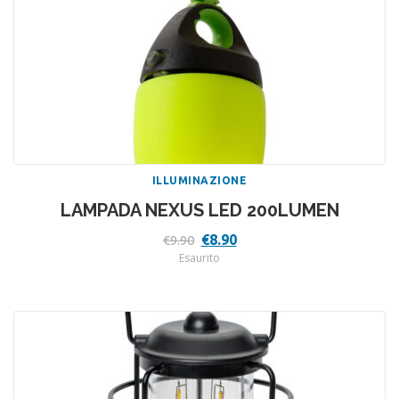
ILLUMINAZIONE
LAMPADA NEXUS LED 200LUMEN
Il
Il
€
8.90
€
9.90
prezzo
prezzo
Esaurito
originale
attuale
era:
è:
€9.90.
€8.90.