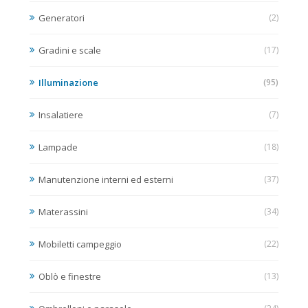
Generatori
(2)
Gradini e scale
(17)
Illuminazione
(95)
Insalatiere
(7)
Lampade
(18)
Manutenzione interni ed esterni
(37)
Materassini
(34)
Mobiletti campeggio
(22)
Oblò e finestre
(13)