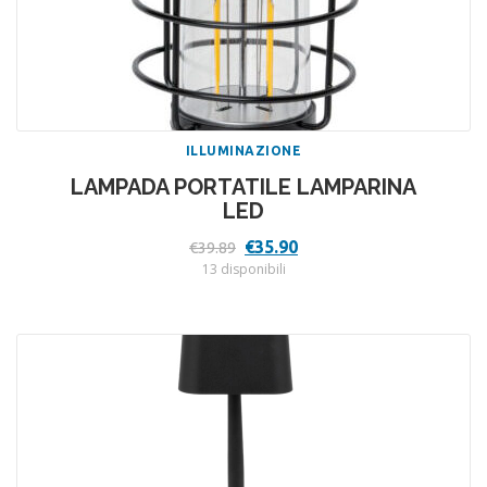
ILLUMINAZIONE
LAMPADA PORTATILE LAMPARINA
LED
Il
Il
€
35.90
€
39.89
prezzo
prezzo
13 disponibili
originale
attuale
era:
è:
€39.89.
€35.90.