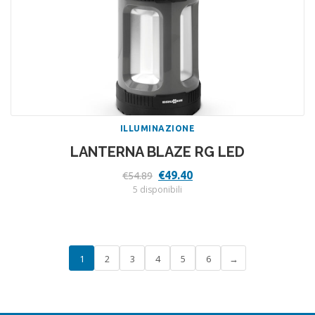
ILLUMINAZIONE
LANTERNA BLAZE RG LED
Il
Il
€
49.40
€
54.89
prezzo
prezzo
5 disponibili
originale
attuale
era:
è:
€54.89.
€49.40.
1
2
3
4
5
6
→