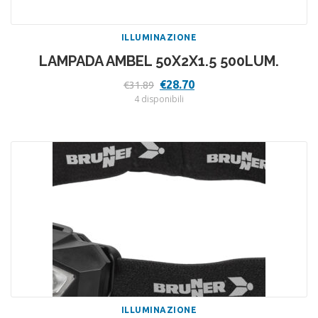
ILLUMINAZIONE
LAMPADA AMBEL 50X2X1.5 500LUM.
Il
Il
€
28.70
€
31.89
prezzo
prezzo
4 disponibili
originale
attuale
era:
è:
€31.89.
€28.70.
ILLUMINAZIONE