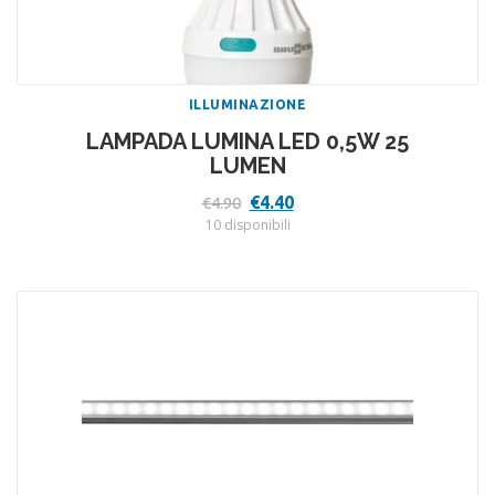
ILLUMINAZIONE
LAMPADA LUMINA LED 0,5W 25
LUMEN
Il
Il
€
4.40
€
4.90
prezzo
prezzo
10 disponibili
originale
attuale
era:
è:
€4.90.
€4.40.