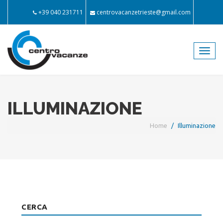
+39 040 231711
centrovacanzetrieste@gmail.com
Toggl
navig
ILLUMINAZIONE
Home
Illuminazione
CERCA