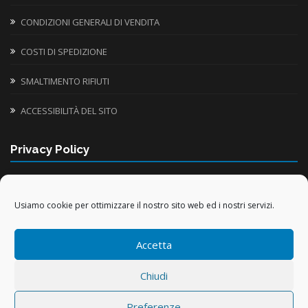
CONDIZIONI GENERALI DI VENDITA
COSTI DI SPEDIZIONE
SMALTIMENTO RIFIUTI
ACCESSIBILITÀ DEL SITO
Privacy Policy
INFORMATIVA UTILIZZO COOKIE
Usiamo cookie per ottimizzare il nostro sito web ed i nostri servizi.
TRATTAMENTO DATI PERSONALI
Accetta
TRATTAMENTO DATI ACQUISTI ONLINE
Chiudi
Preferenze