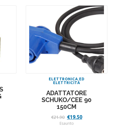
O
ELETTRONICA ED
ELETTRICITÀ
S
ADATTATORE
G
SCHUKO/CEE 90
150CM
Il
Il
€
19.50
€
21.90
zo
prezzo
prezzo
Esaurito
ale
originale
attuale
era:
è:
.
€21.90.
€19.50.