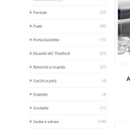
Pentole
(29)
Piatti
(68)
Porta biciclette
(15)
Ricambi WC Thetford
(53)
Rimorchi e ricambi
(27)
A
Sacchi a pelo
(4)
Scalette
(4)
Scodelle
(11)
Sedie e sdraio
(146)