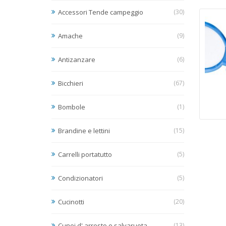
Accessori Tende campeggio
(30)
Amache
(9)
Antizanzare
(6)
Bicchieri
(67)
Bombole
(1)
Brandine e lettini
(15)
Carrelli portatutto
(5)
Condizionatori
(5)
Cucinotti
(20)
Cunei d' arresto e salvaruota
(13)