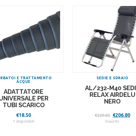
ERBATOI E TRATTAMENTO
SEDIE E SDRAIO
ACQUE
AL/232-M40 SED
ADATTATORE
RELAX AIRDELU
UNIVERSALE PER
NERO
TUBI SCARICO
Il
Il
€
18.50
€
206.80
€
229.85
prezzo
pr
1 disponibili
Esaurito
originale
at
era:
è:
€229.85.
€2