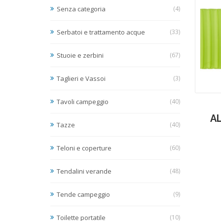
Senza categoria
(4)
Serbatoi e trattamento acque
(33)
Stuoie e zerbini
(67)
Taglieri e Vassoi
(3)
Tavoli campeggio
(40)
AL
Tazze
(40)
Teloni e coperture
(60)
Tendalini verande
(48)
Tende campeggio
(9)
Toilette portatile
(10)