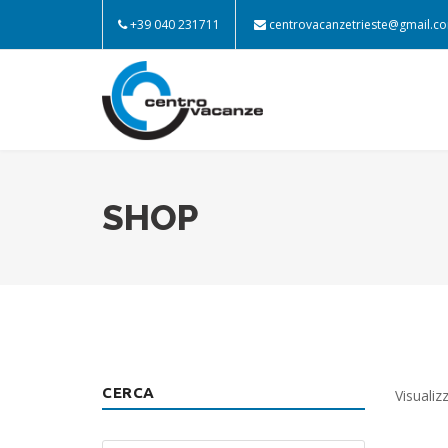
+39 040 231711
centrovacanzetrieste@gmail.c
SHOP
CERCA
Visualiz