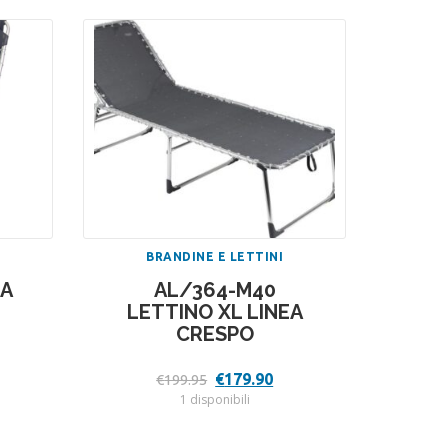
BRANDINE E LETTINI
IA
AL/364-M40
LETTINO XL LINEA
CRESPO
Il
Il
€
179.90
€
199.95
ezzo
prezzo
prezzo
1 disponibili
tuale
originale
attuale
era:
è:
06.80.
€199.95.
€179.90.