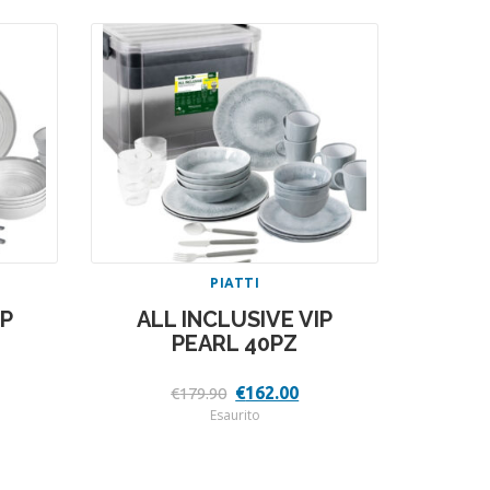
PIATTI
IP
ALL INCLUSIVE VIP
PEARL 40PZ
Il
Il
€
162.00
€
179.90
ezzo
prezzo
prezzo
Esaurito
tuale
originale
attuale
era:
è:
62.00.
€179.90.
€162.00.