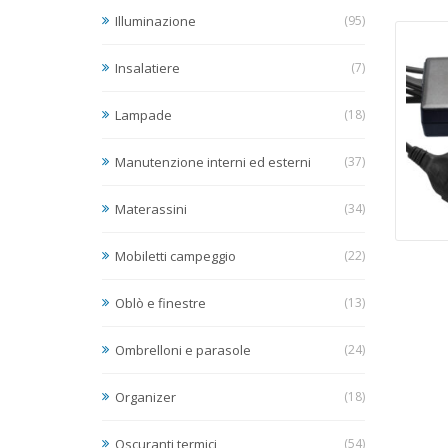
Illuminazione
(95)
Insalatiere
(7)
Lampade
(18)
Manutenzione interni ed esterni
(37)
Materassini
(34)
Mobiletti campeggio
(22)
Oblò e finestre
(13)
Ombrelloni e parasole
(24)
Organizer
(18)
Oscuranti termici
(54)