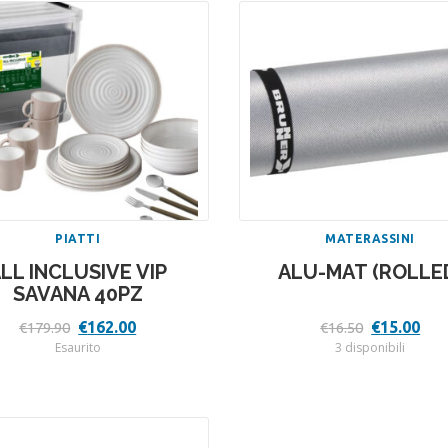
PIATTI
MATERASSINI
LL INCLUSIVE VIP
ALU-MAT (ROLLE
SAVANA 40PZ
Il
Il
Il
Il
€
162.00
€
15.00
€
179.90
€
16.50
prezzo
prezzo
prezzo
pre
Esaurito
3 disponibili
originale
attuale
originale
att
era:
è:
era:
è:
€179.90.
€162.00.
€16.50.
€15