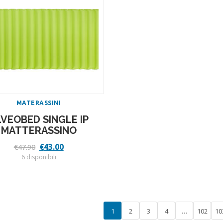
MATERASSINI
VEOBED SINGLE IP
MATTERASSINO
Il
Il
€
43.00
€
47.90
prezzo
prezzo
6 disponibili
originale
attuale
era:
è:
€47.90.
€43.00.
1
2
3
4
…
102
10