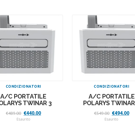
CONDIZIONATORI
CONDIZIONATORI
A/C PORTATILE
A/C PORTATILE
OLARYS TWINAR 3
POLARYS TWINAR
Il
Il
Il
Il
€
440.00
€
494.00
€
489.00
€
549.00
prezzo
prezzo
prezzo
pr
Esaurito
Esaurito
originale
attuale
originale
at
era:
è:
era:
è:
€489.00.
€440.00.
€549.00.
€4