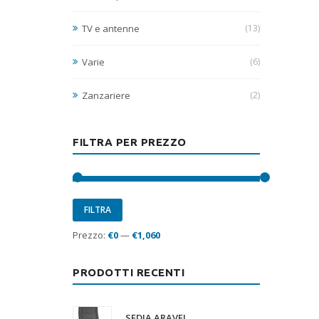
TV e antenne
(13)
Varie
(6)
Zanzariere
(2)
FILTRA PER PREZZO
Prezzo
Prezzo
FILTRA
Min
Max
Prezzo:
€0
—
€1,060
PRODOTTI RECENTI
SEDIA ARAVEL