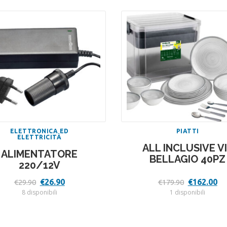
ELETTRONICA ED
PIATTI
ELETTRICITÀ
ALL INCLUSIVE V
ALIMENTATORE
BELLAGIO 40PZ
220/12V
Il
Il
Il
Il
€
26.90
€
162.00
€
29.90
€
179.90
prezzo
prezzo
prezzo
pr
8 disponibili
1 disponibili
originale
attuale
originale
at
era:
è:
era:
è:
€29.90.
€26.90.
€179.90.
€1