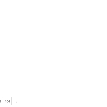
3
104
→