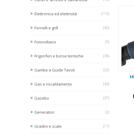
Elettronica ed elettricità
(112)
Fornelli e grill
(42)
Fotovoltaico
(5)
Frigoriferi e borse termiche
(38)
Gambe e Guide Tavoli
(22)
S
Gas e riscaldamento
(43)
Gazebo
(37)
Generatori
(2)
Gradini e scale
(17)