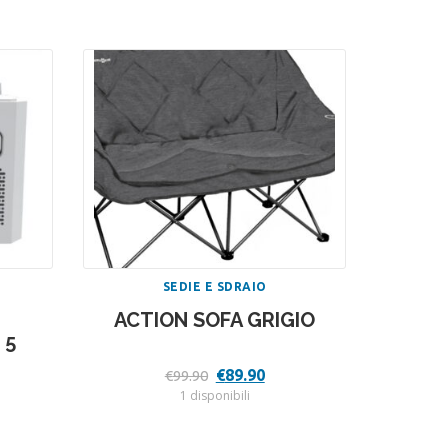
SEDIE E SDRAIO
ACTION SOFA GRIGIO
 5
Il
Il
€
89.90
€
99.90
ezzo
prezzo
prezzo
1 disponibili
tuale
originale
attuale
era:
è:
94.00.
€99.90.
€89.90.