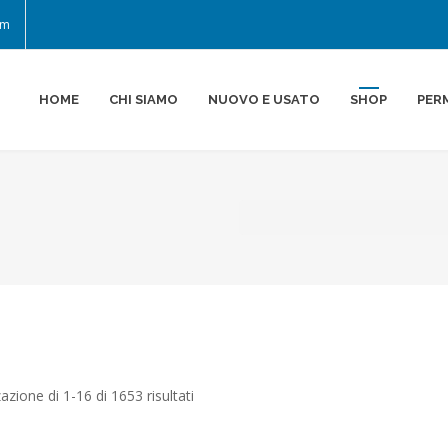
om
HOME
CHI SIAMO
NUOVO E USATO
SHOP
PER
zazione di 1-16 di 1653 risultati